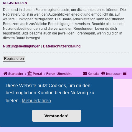
REGISTRIEREN
Du musst in diesem Forum registriert sein, um dich anmelden zu können. Die
Registrierung ist in wenigen Augenblicken erledigt und ermöglicht dir, auf
weitere Funktionen zuzugreifen. Die Board-Administration kann registrierten
Benutzern auch zusätzliche Berechtigungen zuweisen. Beachte bitte unsere
Nutzungsbedingungen und die verwandten Regelungen, bevor du dich
registrierst. Bitte beachte auch die jeweiligen Forenregeln, wenn du dich in
diesem Board bewegst.
Nutzungsbedingungen
|
Datenschutzerklärung
Registrieren
Startseite
Portal
Foren-Übersicht
Kontakt
Impressum
Copyright © 2012 - 2026 All rights reserved.
Diese Website nutzt Cookies, um dir den
Powered by
phpBB
® Forum Software © phpBB Limited
bestmöglichen Komfort bei der Nutzung zu
Deutsche Übersetzung durch
phpBB.de
bieten.
Mehr erfahren
Datenschutz
|
Nutzungsbedingungen
Verstanden!