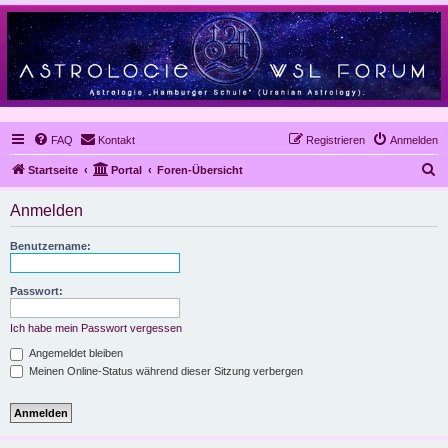
FAQ
Kontakt
Registrieren
Anmelden
S
Startseite
Portal
Foren-Übersicht
u
Anmelden
c
h
Benutzername:
e
Passwort:
Ich habe mein Passwort vergessen
Angemeldet bleiben
Meinen Online-Status während dieser Sitzung verbergen