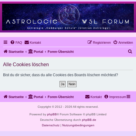
FAQ
Kontakt
Registrieren
Anmelden
S
Startseite
Portal
Foren-Übersicht
u
Alle Cookies löschen
c
h
Bist du dir sicher, dass du alle Cookies des Boards löschen möchtest?
e
Startseite
Portal
Foren-Übersicht
Kontakt
Impressum
Copyright © 2012 - 2026 All rights reserved.
Powered by
phpBB
® Forum Software © phpBB Limited
Deutsche Übersetzung durch
phpBB.de
Datenschutz
|
Nutzungsbedingungen