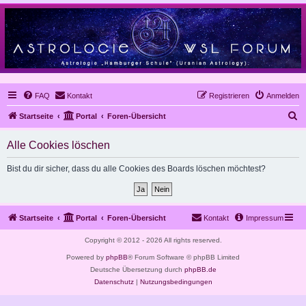
FAQ
Kontakt
Registrieren
Anmelden
S
Startseite
Portal
Foren-Übersicht
u
Alle Cookies löschen
c
h
Bist du dir sicher, dass du alle Cookies des Boards löschen möchtest?
e
Startseite
Portal
Foren-Übersicht
Kontakt
Impressum
Copyright © 2012 - 2026 All rights reserved.
Powered by
phpBB
® Forum Software © phpBB Limited
Deutsche Übersetzung durch
phpBB.de
Datenschutz
|
Nutzungsbedingungen