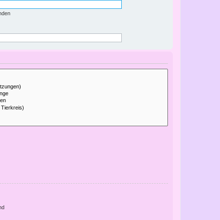
nden
nd