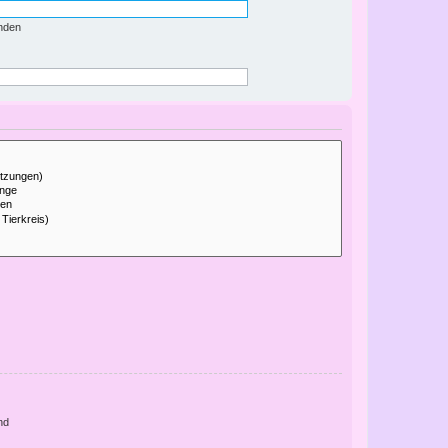
nden
nd