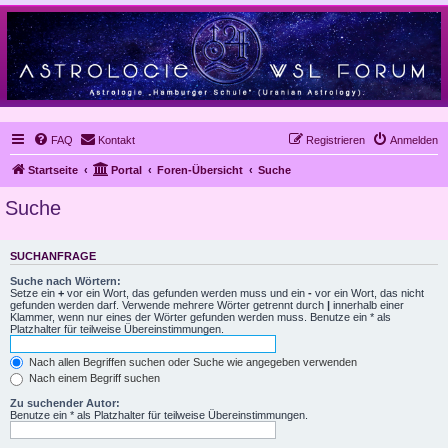
FAQ
Kontakt
Registrieren
Anmelden
Startseite
Portal
Foren-Übersicht
Suche
Suche
SUCHANFRAGE
Suche nach Wörtern:
Setze ein
+
vor ein Wort, das gefunden werden muss und ein
-
vor ein Wort, das nicht
gefunden werden darf. Verwende mehrere Wörter getrennt durch
|
innerhalb einer
Klammer, wenn nur eines der Wörter gefunden werden muss. Benutze ein * als
Platzhalter für teilweise Übereinstimmungen.
Nach allen Begriffen suchen oder Suche wie angegeben verwenden
Nach einem Begriff suchen
Zu suchender Autor:
Benutze ein * als Platzhalter für teilweise Übereinstimmungen.