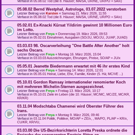
Verfasst in
05.08.02 Tod (die 8. Häuser; MA/SA, UR/NE, UR/PO = SA/x)
05.08.02 Bernd Westphal, Astrologe, 03.07.2022 verstorben
Letzter Beitrag von
Karsten
«
Samstag 21. März 2026, 11:55
Verfasst in
05.08.02 Tod (die 8. Häuser; MA/SA, UR/NE, UR/PO = SA/x)
05.02.01 Ex-Knacki Kürsat Yildirim gewinnt 10 Millionen Euro
im Lotto.
Letzter Beitrag von
Freya
«
Donnerstag 19. März 2026, 09:53
Verfasst in
05.02.01 Einnahmen, Ausgaben (SO/JU, MO/JU, JU/AP, JU/AD)
03.03.03 98. Oscarverleihung "One Battle After Another" holt
sechs Oscars.
Letzter Beitrag von
Freya
«
Montag 16. März 2026, 15:04
Verfasst in
03.03.03 Auszeichnungen, Ehrungen, Preise, SO/AP = JU/x
05.05.01 Jeanette Biedermann erwartet mit 46 ihr erstes Kind
Letzter Beitrag von
Freya
«
Samstag 14. März 2026, 12:01
Verfasst in
05.05.01 Heirat, Liebe, Ehe, Familie, Kinder (5. Hä; MC/VE ...)
05.10.01 Gordon Ramsay internationeler renomierter Koch
mit mehreren Michelin-Sternen ausgezeichnet.
Letzter Beitrag von
Freya
«
Freitag 13. März 2026, 10:17
Verfasst in
05.10.01 Ziele im Leben (die 10. Häuser; MC/MC, MC/ZE, MC/KR,
KR/KR)
03.11.04 Modschtaba Chamenei wird Oberster Führer des
Irans.
Letzter Beitrag von
Freya
«
Montag 9. März 2026, 09:46
Verfasst in
03.11.04 Politik, Politiker, MO/AP = ZE/x, , MA/PO, PL/AP = KR/x,
CU/KR, KR/VU,
03.03.00 Die US-Bezirksrichterin Loretta Preska ordnete die
Freigabe der sogenannten Epstein-Akten an.