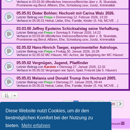
Verfasst in
03.03.00 öffentliches Interesse/Berichte über z. B. Skandale,
Prominente wg Beruf, Affären, Ehe, Scheidung usw; Justiz, Kriminalität
05.05.01 Dieter Bohlen: Hochzeit mit Carina Walz 2026.
Letzter Beitrag von
Freya
«
Donnerstag 12. Februar 2026, 13:20
Verfasst in
05.05.01 Heirat, Liebe, Ehe, Familie, Kinder (5. Hä; MC/VE ...)
03.03.00 Jeffrey Epsteins Schicksalstag seine Verhaftung.
Letzter Beitrag von
Freya
«
Sonntag 8. Februar 2026, 14:22
Verfasst in
03.03.00 öffentliches Interesse/Berichte über z. B. Skandale,
Prominente wg Beruf, Affären, Ehe, Scheidung usw; Justiz, Kriminalität
02.05.02 Hans-Hinrich Taeger, experimenteller Astrologe.
Letzter Beitrag von
Freya
«
Freitag 30. Januar 2026, 10:28
Verfasst in
02.05.02 MC-Häuser, MC-Achse, die Spiegelung der MC-Häuser
05.05.02 Vergnügen, Jugend, Pfadfinder
Letzter Beitrag von
Karsten
«
Dienstag 27. Januar 2026, 12:32
Verfasst in
05.05.02 Vergnügen wie Sport, Spiel, Freizeit (die 5. Häuser)
05.05.01 Melania und Donald Trump ihre Hochzeit 2005.
Letzter Beitrag von
Freya
«
Dienstag 27. Januar 2026, 09:44
Verfasst in
05.05.01 Heirat, Liebe, Ehe, Familie, Kinder (5. Hä; MC/VE ...)
Seite
1
von
20
1
2
3
4
5
20
Nä
Die Suche ergab mehr als 1000 Treffer
…
Diese Website nutzt Cookies, um dir den
bestmöglichen Komfort bei der Nutzung zu
Startseite
Portal
Foren-Übersicht
Kontakt
Impressum
bieten.
Mehr erfahren