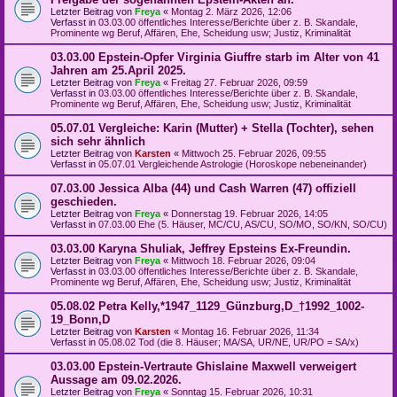
Letzter Beitrag von
Freya
«
Montag 2. März 2026, 12:06
Verfasst in
03.03.00 öffentliches Interesse/Berichte über z. B. Skandale,
Prominente wg Beruf, Affären, Ehe, Scheidung usw; Justiz, Kriminalität
03.03.00 Epstein-Opfer Virginia Giuffre starb im Alter von 41
Jahren am 25.April 2025.
Letzter Beitrag von
Freya
«
Freitag 27. Februar 2026, 09:59
Verfasst in
03.03.00 öffentliches Interesse/Berichte über z. B. Skandale,
Prominente wg Beruf, Affären, Ehe, Scheidung usw; Justiz, Kriminalität
05.07.01 Vergleiche: Karin (Mutter) + Stella (Tochter), sehen
sich sehr ähnlich
Letzter Beitrag von
Karsten
«
Mittwoch 25. Februar 2026, 09:55
Verfasst in
05.07.01 Vergleichende Astrologie (Horoskope nebeneinander)
07.03.00 Jessica Alba (44) und Cash Warren (47) offiziell
geschieden.
Letzter Beitrag von
Freya
«
Donnerstag 19. Februar 2026, 14:05
Verfasst in
07.03.00 Ehe (5. Häuser, MC/CU, AS/CU, SO/MO, SO/KN, SO/CU)
03.03.00 Karyna Shuliak, Jeffrey Epsteins Ex-Freundin.
Letzter Beitrag von
Freya
«
Mittwoch 18. Februar 2026, 09:04
Verfasst in
03.03.00 öffentliches Interesse/Berichte über z. B. Skandale,
Prominente wg Beruf, Affären, Ehe, Scheidung usw; Justiz, Kriminalität
05.08.02 Petra Kelly,*1947_1129_Günzburg,D_†1992_1002-
19_Bonn,D
Letzter Beitrag von
Karsten
«
Montag 16. Februar 2026, 11:34
Verfasst in
05.08.02 Tod (die 8. Häuser; MA/SA, UR/NE, UR/PO = SA/x)
03.03.00 Epstein-Vertraute Ghislaine Maxwell verweigert
Aussage am 09.02.2026.
Letzter Beitrag von
Freya
«
Sonntag 15. Februar 2026, 10:31