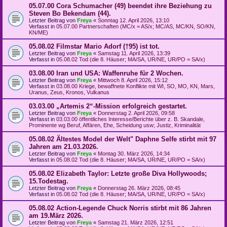
05.07.00 Cora Schumacher (49) beendet ihre Beziehung zu
Steven Bo Bekendam (44).
Letzter Beitrag von
Freya
«
Sonntag 12. April 2026, 13:10
Verfasst in
05.07.00 Partnerschaften (MC/x = AS/x; MC/AS, MC/KN, SO/KN,
KN/ME)
05.08.02 Filmstar Mario Adorf (†95) ist tot.
Letzter Beitrag von
Freya
«
Samstag 11. April 2026, 13:39
Verfasst in
05.08.02 Tod (die 8. Häuser; MA/SA, UR/NE, UR/PO = SA/x)
03.08.00 Iran und USA: Waffenruhe für 2 Wochen.
Letzter Beitrag von
Freya
«
Mittwoch 8. April 2026, 15:12
Verfasst in
03.08.00 Kriege, bewaffnete Konflikte mit WI, SO, MO, KN, Mars,
Uranus, Zeus, Kronos, Vulkanus
03.03.00 „Artemis 2“-Mission erfolgreich gestartet.
Letzter Beitrag von
Freya
«
Donnerstag 2. April 2026, 09:58
Verfasst in
03.03.00 öffentliches Interesse/Berichte über z. B. Skandale,
Prominente wg Beruf, Affären, Ehe, Scheidung usw; Justiz, Kriminalität
05.08.02 Ältestes Model der Welt" Daphne Selfe stirbt mit 97
Jahren am 21.03.2026.
Letzter Beitrag von
Freya
«
Montag 30. März 2026, 14:34
Verfasst in
05.08.02 Tod (die 8. Häuser; MA/SA, UR/NE, UR/PO = SA/x)
05.08.02 Elizabeth Taylor: Letzte große Diva Hollywoods;
15.Todestag.
Letzter Beitrag von
Freya
«
Donnerstag 26. März 2026, 08:45
Verfasst in
05.08.02 Tod (die 8. Häuser; MA/SA, UR/NE, UR/PO = SA/x)
05.08.02 Action-Legende Chuck Norris stirbt mit 86 Jahren
am 19.März 2026.
Letzter Beitrag von
Freya
«
Samstag 21. März 2026, 12:51