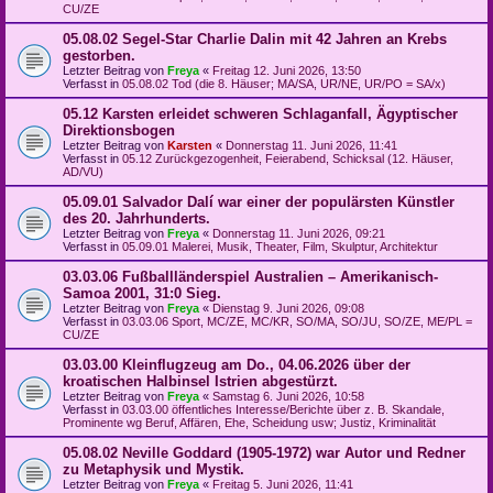
CU/ZE
05.08.02 Segel-Star Charlie Dalin mit 42 Jahren an Krebs
gestorben.
Letzter Beitrag von
Freya
«
Freitag 12. Juni 2026, 13:50
Verfasst in
05.08.02 Tod (die 8. Häuser; MA/SA, UR/NE, UR/PO = SA/x)
05.12 Karsten erleidet schweren Schlaganfall, Ägyptischer
Direktionsbogen
Letzter Beitrag von
Karsten
«
Donnerstag 11. Juni 2026, 11:41
Verfasst in
05.12 Zurückgezogenheit, Feierabend, Schicksal (12. Häuser,
AD/VU)
05.09.01 Salvador Dalí war einer der populärsten Künstler
des 20. Jahrhunderts.
Letzter Beitrag von
Freya
«
Donnerstag 11. Juni 2026, 09:21
Verfasst in
05.09.01 Malerei, Musik, Theater, Film, Skulptur, Architektur
03.03.06 Fußballländerspiel Australien – Amerikanisch-
Samoa 2001, 31:0 Sieg.
Letzter Beitrag von
Freya
«
Dienstag 9. Juni 2026, 09:08
Verfasst in
03.03.06 Sport, MC/ZE, MC/KR, SO/MA, SO/JU, SO/ZE, ME/PL =
CU/ZE
03.03.00 Kleinflugzeug am Do., 04.06.2026 über der
kroatischen Halbinsel Istrien abgestürzt.
Letzter Beitrag von
Freya
«
Samstag 6. Juni 2026, 10:58
Verfasst in
03.03.00 öffentliches Interesse/Berichte über z. B. Skandale,
Prominente wg Beruf, Affären, Ehe, Scheidung usw; Justiz, Kriminalität
05.08.02 Neville Goddard (1905-1972) war Autor und Redner
zu Metaphysik und Mystik.
Letzter Beitrag von
Freya
«
Freitag 5. Juni 2026, 11:41