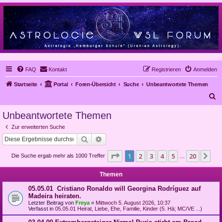
FAQ
Kontakt
Registrieren
Anmelden
Startseite
Portal
Foren-Übersicht
Suche
Unbeantwortete Themen
S
u
Unbeantwortete Themen
c
Zur erweiterten Suche
h
Suche
Erweiterte Suche
e
Seite
1
von
20
1
2
3
4
5
20
Nä
Die Suche ergab mehr als 1000 Treffer
…
Themen
05.05.01 Cristiano Ronaldo will Georgina Rodríguez auf
Madeira heiraten.
Letzter Beitrag von
Freya
«
Mittwoch 5. August 2026, 10:37
Verfasst in
05.05.01 Heirat, Liebe, Ehe, Familie, Kinder (5. Hä; MC/VE ...)