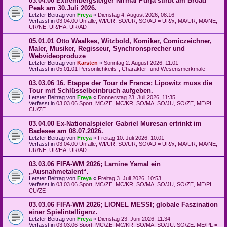
03.04.00 Extrembergsteiger Nirmal Purja stirbt am Broad
Peak am 30.Juli 2026.
Letzter Beitrag von
Freya
«
Dienstag 4. August 2026, 08:16
Verfasst in
03.04.00 Unfälle, WI/UR, SO/UR, SO/AD = UR/x, MA/UR, MA/NE,
UR/NE, UR/HA, UR/AD
05.01.01 Otto Waalkes, Witzbold, Komiker, Comiczeichner,
Maler, Musiker, Regisseur, Synchronsprecher und
Webvideoproduze
Letzter Beitrag von
Karsten
«
Sonntag 2. August 2026, 11:01
Verfasst in
05.01.01 Persönlichkeits-, Charakter- und Wesensmerkmale
03.03.06 16. Etappe der Tour de France; Lipowitz muss die
Tour mit Schlüsselbeinbruch aufgeben.
Letzter Beitrag von
Freya
«
Donnerstag 23. Juli 2026, 11:35
Verfasst in
03.03.06 Sport, MC/ZE, MC/KR, SO/MA, SO/JU, SO/ZE, ME/PL =
CU/ZE
03.04.00 Ex-Nationalspieler Gabriel Muresan ertrinkt im
Badesee am 08.07.2026.
Letzter Beitrag von
Freya
«
Freitag 10. Juli 2026, 10:01
Verfasst in
03.04.00 Unfälle, WI/UR, SO/UR, SO/AD = UR/x, MA/UR, MA/NE,
UR/NE, UR/HA, UR/AD
03.03.06 FIFA-WM 2026; Lamine Yamal ein
„Ausnahmetalent“.
Letzter Beitrag von
Freya
«
Freitag 3. Juli 2026, 10:53
Verfasst in
03.03.06 Sport, MC/ZE, MC/KR, SO/MA, SO/JU, SO/ZE, ME/PL =
CU/ZE
03.03.06 FIFA-WM 2026; LIONEL MESSI; globale Faszination
einer Spielintelligenz.
Letzter Beitrag von
Freya
«
Dienstag 23. Juni 2026, 11:34
Verfasst in
03.03.06 Sport, MC/ZE, MC/KR, SO/MA, SO/JU, SO/ZE, ME/PL =