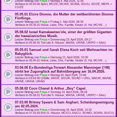
Letzter Beitrag von
Freya
«
Montag 4. Mai 2026, 11:05
Verfasst in
03.03.06 Sport, MC/ZE, MC/KR, SO/MA, SO/JU, SO/ZE, ME/PL =
CU/ZE
05.05.01 Elzire Dionne, die Mutter der weltberühmten Dionne-
Fünflinge.
Letzter Beitrag von
Freya
«
Freitag 1. Mai 2026, 08:39
Verfasst in
05.05.01 Heirat, Liebe, Ehe, Familie, Kinder (5. Hä; MC/VE ...)
05.08.02 Israel Kamakawiwo'ole, einer der größten Giganten
der hawaiianischen Musik.
Letzter Beitrag von
Freya
«
Donnerstag 23. April 2026, 09:17
Verfasst in
05.08.02 Tod (die 8. Häuser; MA/SA, UR/NE, UR/PO = SA/x)
05.05.01 Samuel und Sarah Elena Koch seit Weihnachten im
Babyglück.
Letzter Beitrag von
Freya
«
Dienstag 21. April 2026, 10:30
Verfasst in
05.05.01 Heirat, Liebe, Ehe, Familie, Kinder (5. Hä; MC/VE ...)
03.04.00 Ex-Bundesliga-Torwart Alexander Manninger (†48)
stirbt bei Zugunglück auf Bahnübergang am 16.04.2026.
Letzter Beitrag von
Freya
«
Montag 20. April 2026, 13:06
Verfasst in
03.04.00 Unfälle, WI/UR, SO/UR, SO/AD = UR/x, MA/UR, MA/NE,
UR/NE, UR/HA, UR/AD
05.08.02 Coco Chanel & Arthur „Boy“ Capel.
Letzter Beitrag von
Freya
«
Sonntag 19. April 2026, 08:28
Verfasst in
05.08.02 Tod (die 8. Häuser; MA/SA, UR/NE, UR/PO = SA/x)
07.03.00 Britney Spears & Sam Asghari; Scheidungseinigung
am 02.05.2024.
Letzter Beitrag von
Freya
«
Donnerstag 16. April 2026, 14:32
Verfasst in
07.03.00 Ehe (5. Häuser, MC/CU, AS/CU, SO/MO, SO/KN, SO/CU)