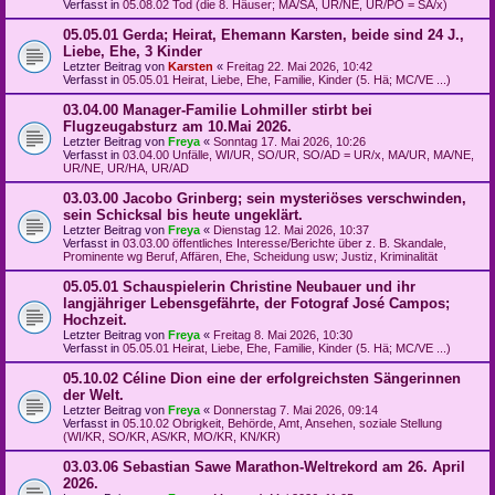
Verfasst in
05.08.02 Tod (die 8. Häuser; MA/SA, UR/NE, UR/PO = SA/x)
05.05.01 Gerda; Heirat, Ehemann Karsten, beide sind 24 J.,
Liebe, Ehe, 3 Kinder
Letzter Beitrag von
Karsten
«
Freitag 22. Mai 2026, 10:42
Verfasst in
05.05.01 Heirat, Liebe, Ehe, Familie, Kinder (5. Hä; MC/VE ...)
03.04.00 Manager-Familie Lohmiller stirbt bei
Flugzeugabsturz am 10.Mai 2026.
Letzter Beitrag von
Freya
«
Sonntag 17. Mai 2026, 10:26
Verfasst in
03.04.00 Unfälle, WI/UR, SO/UR, SO/AD = UR/x, MA/UR, MA/NE,
UR/NE, UR/HA, UR/AD
03.03.00 Jacobo Grinberg; sein mysteriöses verschwinden,
sein Schicksal bis heute ungeklärt.
Letzter Beitrag von
Freya
«
Dienstag 12. Mai 2026, 10:37
Verfasst in
03.03.00 öffentliches Interesse/Berichte über z. B. Skandale,
Prominente wg Beruf, Affären, Ehe, Scheidung usw; Justiz, Kriminalität
05.05.01 Schauspielerin Christine Neubauer und ihr
langjähriger Lebensgefährte, der Fotograf José Campos;
Hochzeit.
Letzter Beitrag von
Freya
«
Freitag 8. Mai 2026, 10:30
Verfasst in
05.05.01 Heirat, Liebe, Ehe, Familie, Kinder (5. Hä; MC/VE ...)
05.10.02 Céline Dion eine der erfolgreichsten Sängerinnen
der Welt.
Letzter Beitrag von
Freya
«
Donnerstag 7. Mai 2026, 09:14
Verfasst in
05.10.02 Obrigkeit, Behörde, Amt, Ansehen, soziale Stellung
(WI/KR, SO/KR, AS/KR, MO/KR, KN/KR)
03.03.06 Sebastian Sawe Marathon-Weltrekord am 26. April
2026.