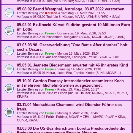
Verfasst in
05.08.02 Tod (die 8. Häuser; MA/SA, UR/NE, UR/PO = SA/x)
05.08.02 Bernd Westphal, Astrologe, 03.07.2022 verstorben
Letzter Beitrag von
Karsten
«
Samstag 21. März 2026, 11:55
Verfasst in
05.08.02 Tod (die 8. Häuser; MA/SA, UR/NE, UR/PO = SA/x)
05.02.01 Ex-Knacki Kürsat Yildirim gewinnt 10 Millionen Euro
im Lotto.
Letzter Beitrag von
Freya
«
Donnerstag 19. März 2026, 09:53
Verfasst in
05.02.01 Einnahmen, Ausgaben (SO/JU, MO/JU, JU/AP, JU/AD)
03.03.03 98. Oscarverleihung "One Battle After Another" holt
sechs Oscars.
Letzter Beitrag von
Freya
«
Montag 16. März 2026, 15:04
Verfasst in
03.03.03 Auszeichnungen, Ehrungen, Preise, SO/AP = JU/x
05.05.01 Jeanette Biedermann erwartet mit 46 ihr erstes Kind
Letzter Beitrag von
Freya
«
Samstag 14. März 2026, 12:01
Verfasst in
05.05.01 Heirat, Liebe, Ehe, Familie, Kinder (5. Hä; MC/VE ...)
05.10.01 Gordon Ramsay internationeler renomierter Koch
mit mehreren Michelin-Sternen ausgezeichnet.
Letzter Beitrag von
Freya
«
Freitag 13. März 2026, 10:17
Verfasst in
05.10.01 Ziele im Leben (die 10. Häuser; MC/MC, MC/ZE, MC/KR,
KR/KR)
03.11.04 Modschtaba Chamenei wird Oberster Führer des
Irans.
Letzter Beitrag von
Freya
«
Montag 9. März 2026, 09:46
Verfasst in
03.11.04 Politik, Politiker, MO/AP = ZE/x, , MA/PO, PL/AP = KR/x,
CU/KR, KR/VU,
03.03.00 Die US-Bezirksrichterin Loretta Preska ordnete die
Freigabe der sogenannten Epstein-Akten an.