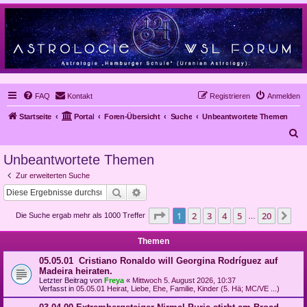
FAQ
Kontakt
Registrieren
Anmelden
Startseite
Portal
Foren-Übersicht
Suche
Unbeantwortete Themen
S
u
Unbeantwortete Themen
c
Zur erweiterten Suche
h
Suche
Erweiterte Suche
e
Seite
1
von
20
1
2
3
4
5
20
Nä
Die Suche ergab mehr als 1000 Treffer
…
Themen
05.05.01 Cristiano Ronaldo will Georgina Rodríguez auf
Madeira heiraten.
Letzter Beitrag von
Freya
«
Mittwoch 5. August 2026, 10:37
Verfasst in
05.05.01 Heirat, Liebe, Ehe, Familie, Kinder (5. Hä; MC/VE ...)