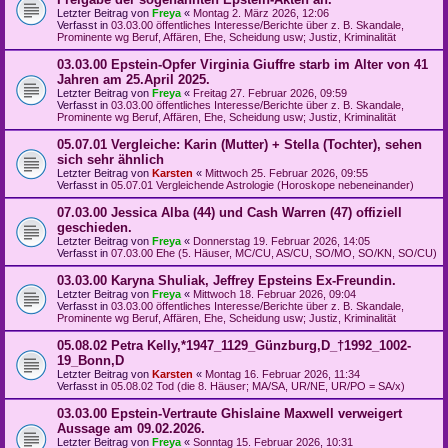
Letzter Beitrag von
Freya
«
Montag 2. März 2026, 12:06
Verfasst in
03.03.00 öffentliches Interesse/Berichte über z. B. Skandale,
Prominente wg Beruf, Affären, Ehe, Scheidung usw; Justiz, Kriminalität
03.03.00 Epstein-Opfer Virginia Giuffre starb im Alter von 41
Jahren am 25.April 2025.
Letzter Beitrag von
Freya
«
Freitag 27. Februar 2026, 09:59
Verfasst in
03.03.00 öffentliches Interesse/Berichte über z. B. Skandale,
Prominente wg Beruf, Affären, Ehe, Scheidung usw; Justiz, Kriminalität
05.07.01 Vergleiche: Karin (Mutter) + Stella (Tochter), sehen
sich sehr ähnlich
Letzter Beitrag von
Karsten
«
Mittwoch 25. Februar 2026, 09:55
Verfasst in
05.07.01 Vergleichende Astrologie (Horoskope nebeneinander)
07.03.00 Jessica Alba (44) und Cash Warren (47) offiziell
geschieden.
Letzter Beitrag von
Freya
«
Donnerstag 19. Februar 2026, 14:05
Verfasst in
07.03.00 Ehe (5. Häuser, MC/CU, AS/CU, SO/MO, SO/KN, SO/CU)
03.03.00 Karyna Shuliak, Jeffrey Epsteins Ex-Freundin.
Letzter Beitrag von
Freya
«
Mittwoch 18. Februar 2026, 09:04
Verfasst in
03.03.00 öffentliches Interesse/Berichte über z. B. Skandale,
Prominente wg Beruf, Affären, Ehe, Scheidung usw; Justiz, Kriminalität
05.08.02 Petra Kelly,*1947_1129_Günzburg,D_†1992_1002-
19_Bonn,D
Letzter Beitrag von
Karsten
«
Montag 16. Februar 2026, 11:34
Verfasst in
05.08.02 Tod (die 8. Häuser; MA/SA, UR/NE, UR/PO = SA/x)
03.03.00 Epstein-Vertraute Ghislaine Maxwell verweigert
Aussage am 09.02.2026.
Letzter Beitrag von
Freya
«
Sonntag 15. Februar 2026, 10:31