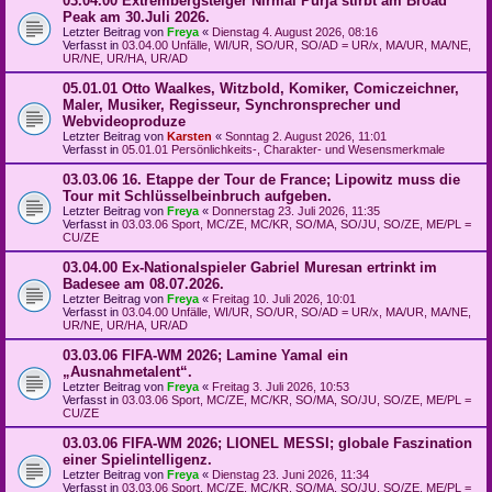
03.04.00 Extrembergsteiger Nirmal Purja stirbt am Broad
Peak am 30.Juli 2026.
Letzter Beitrag von
Freya
«
Dienstag 4. August 2026, 08:16
Verfasst in
03.04.00 Unfälle, WI/UR, SO/UR, SO/AD = UR/x, MA/UR, MA/NE,
UR/NE, UR/HA, UR/AD
05.01.01 Otto Waalkes, Witzbold, Komiker, Comiczeichner,
Maler, Musiker, Regisseur, Synchronsprecher und
Webvideoproduze
Letzter Beitrag von
Karsten
«
Sonntag 2. August 2026, 11:01
Verfasst in
05.01.01 Persönlichkeits-, Charakter- und Wesensmerkmale
03.03.06 16. Etappe der Tour de France; Lipowitz muss die
Tour mit Schlüsselbeinbruch aufgeben.
Letzter Beitrag von
Freya
«
Donnerstag 23. Juli 2026, 11:35
Verfasst in
03.03.06 Sport, MC/ZE, MC/KR, SO/MA, SO/JU, SO/ZE, ME/PL =
CU/ZE
03.04.00 Ex-Nationalspieler Gabriel Muresan ertrinkt im
Badesee am 08.07.2026.
Letzter Beitrag von
Freya
«
Freitag 10. Juli 2026, 10:01
Verfasst in
03.04.00 Unfälle, WI/UR, SO/UR, SO/AD = UR/x, MA/UR, MA/NE,
UR/NE, UR/HA, UR/AD
03.03.06 FIFA-WM 2026; Lamine Yamal ein
„Ausnahmetalent“.
Letzter Beitrag von
Freya
«
Freitag 3. Juli 2026, 10:53
Verfasst in
03.03.06 Sport, MC/ZE, MC/KR, SO/MA, SO/JU, SO/ZE, ME/PL =
CU/ZE
03.03.06 FIFA-WM 2026; LIONEL MESSI; globale Faszination
einer Spielintelligenz.
Letzter Beitrag von
Freya
«
Dienstag 23. Juni 2026, 11:34
Verfasst in
03.03.06 Sport, MC/ZE, MC/KR, SO/MA, SO/JU, SO/ZE, ME/PL =