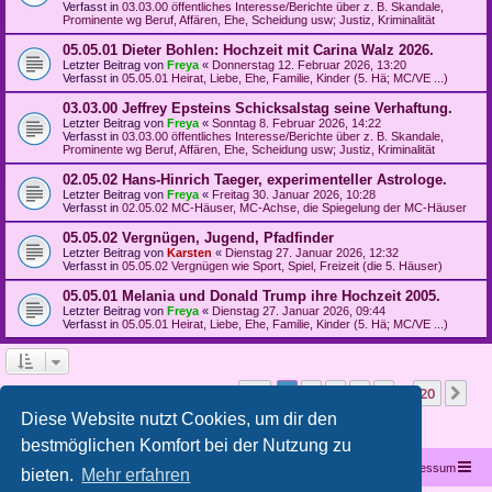
Verfasst in
03.03.00 öffentliches Interesse/Berichte über z. B. Skandale,
Prominente wg Beruf, Affären, Ehe, Scheidung usw; Justiz, Kriminalität
05.05.01 Dieter Bohlen: Hochzeit mit Carina Walz 2026.
Letzter Beitrag von
Freya
«
Donnerstag 12. Februar 2026, 13:20
Verfasst in
05.05.01 Heirat, Liebe, Ehe, Familie, Kinder (5. Hä; MC/VE ...)
03.03.00 Jeffrey Epsteins Schicksalstag seine Verhaftung.
Letzter Beitrag von
Freya
«
Sonntag 8. Februar 2026, 14:22
Verfasst in
03.03.00 öffentliches Interesse/Berichte über z. B. Skandale,
Prominente wg Beruf, Affären, Ehe, Scheidung usw; Justiz, Kriminalität
02.05.02 Hans-Hinrich Taeger, experimenteller Astrologe.
Letzter Beitrag von
Freya
«
Freitag 30. Januar 2026, 10:28
Verfasst in
02.05.02 MC-Häuser, MC-Achse, die Spiegelung der MC-Häuser
05.05.02 Vergnügen, Jugend, Pfadfinder
Letzter Beitrag von
Karsten
«
Dienstag 27. Januar 2026, 12:32
Verfasst in
05.05.02 Vergnügen wie Sport, Spiel, Freizeit (die 5. Häuser)
05.05.01 Melania und Donald Trump ihre Hochzeit 2005.
Letzter Beitrag von
Freya
«
Dienstag 27. Januar 2026, 09:44
Verfasst in
05.05.01 Heirat, Liebe, Ehe, Familie, Kinder (5. Hä; MC/VE ...)
Seite
1
von
20
1
2
3
4
5
20
Nä
Die Suche ergab mehr als 1000 Treffer
…
Diese Website nutzt Cookies, um dir den
bestmöglichen Komfort bei der Nutzung zu
Startseite
Portal
Foren-Übersicht
Kontakt
Impressum
bieten.
Mehr erfahren