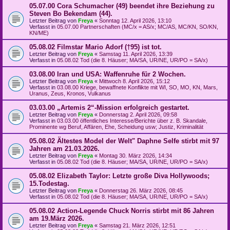
05.07.00 Cora Schumacher (49) beendet ihre Beziehung zu
Steven Bo Bekendam (44).
Letzter Beitrag von
Freya
«
Sonntag 12. April 2026, 13:10
Verfasst in
05.07.00 Partnerschaften (MC/x = AS/x; MC/AS, MC/KN, SO/KN,
KN/ME)
05.08.02 Filmstar Mario Adorf (†95) ist tot.
Letzter Beitrag von
Freya
«
Samstag 11. April 2026, 13:39
Verfasst in
05.08.02 Tod (die 8. Häuser; MA/SA, UR/NE, UR/PO = SA/x)
03.08.00 Iran und USA: Waffenruhe für 2 Wochen.
Letzter Beitrag von
Freya
«
Mittwoch 8. April 2026, 15:12
Verfasst in
03.08.00 Kriege, bewaffnete Konflikte mit WI, SO, MO, KN, Mars,
Uranus, Zeus, Kronos, Vulkanus
03.03.00 „Artemis 2“-Mission erfolgreich gestartet.
Letzter Beitrag von
Freya
«
Donnerstag 2. April 2026, 09:58
Verfasst in
03.03.00 öffentliches Interesse/Berichte über z. B. Skandale,
Prominente wg Beruf, Affären, Ehe, Scheidung usw; Justiz, Kriminalität
05.08.02 Ältestes Model der Welt" Daphne Selfe stirbt mit 97
Jahren am 21.03.2026.
Letzter Beitrag von
Freya
«
Montag 30. März 2026, 14:34
Verfasst in
05.08.02 Tod (die 8. Häuser; MA/SA, UR/NE, UR/PO = SA/x)
05.08.02 Elizabeth Taylor: Letzte große Diva Hollywoods;
15.Todestag.
Letzter Beitrag von
Freya
«
Donnerstag 26. März 2026, 08:45
Verfasst in
05.08.02 Tod (die 8. Häuser; MA/SA, UR/NE, UR/PO = SA/x)
05.08.02 Action-Legende Chuck Norris stirbt mit 86 Jahren
am 19.März 2026.
Letzter Beitrag von
Freya
«
Samstag 21. März 2026, 12:51