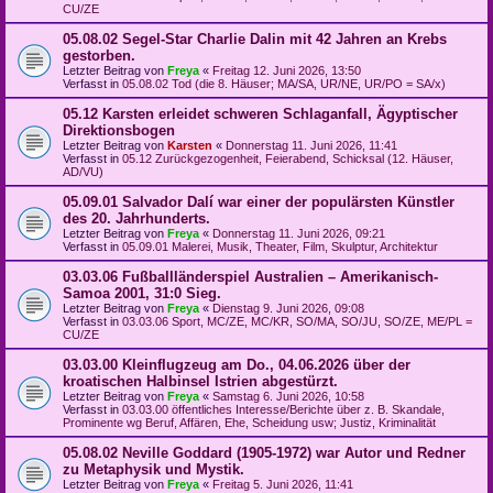
CU/ZE
05.08.02 Segel-Star Charlie Dalin mit 42 Jahren an Krebs
gestorben.
Letzter Beitrag von
Freya
«
Freitag 12. Juni 2026, 13:50
Verfasst in
05.08.02 Tod (die 8. Häuser; MA/SA, UR/NE, UR/PO = SA/x)
05.12 Karsten erleidet schweren Schlaganfall, Ägyptischer
Direktionsbogen
Letzter Beitrag von
Karsten
«
Donnerstag 11. Juni 2026, 11:41
Verfasst in
05.12 Zurückgezogenheit, Feierabend, Schicksal (12. Häuser,
AD/VU)
05.09.01 Salvador Dalí war einer der populärsten Künstler
des 20. Jahrhunderts.
Letzter Beitrag von
Freya
«
Donnerstag 11. Juni 2026, 09:21
Verfasst in
05.09.01 Malerei, Musik, Theater, Film, Skulptur, Architektur
03.03.06 Fußballländerspiel Australien – Amerikanisch-
Samoa 2001, 31:0 Sieg.
Letzter Beitrag von
Freya
«
Dienstag 9. Juni 2026, 09:08
Verfasst in
03.03.06 Sport, MC/ZE, MC/KR, SO/MA, SO/JU, SO/ZE, ME/PL =
CU/ZE
03.03.00 Kleinflugzeug am Do., 04.06.2026 über der
kroatischen Halbinsel Istrien abgestürzt.
Letzter Beitrag von
Freya
«
Samstag 6. Juni 2026, 10:58
Verfasst in
03.03.00 öffentliches Interesse/Berichte über z. B. Skandale,
Prominente wg Beruf, Affären, Ehe, Scheidung usw; Justiz, Kriminalität
05.08.02 Neville Goddard (1905-1972) war Autor und Redner
zu Metaphysik und Mystik.
Letzter Beitrag von
Freya
«
Freitag 5. Juni 2026, 11:41