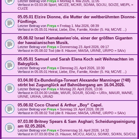
Letzter Beitrag von
Freya
«
Montag 4. Mai 2026, 11:05
Verfasst in
03.03.06 Sport, MC/ZE, MC/KR, SO/MA, SO/JU, SO/ZE, ME/PL =
CU/ZE
05.05.01 Elzire Dionne, die Mutter der weltberühmten Dionne-
Fünflinge.
Letzter Beitrag von
Freya
«
Freitag 1. Mai 2026, 08:39
Verfasst in
05.05.01 Heirat, Liebe, Ehe, Familie, Kinder (5. Hä; MC/VE ...)
05.08.02 Israel Kamakawiwo'ole, einer der größten Giganten
der hawaiianischen Musik.
Letzter Beitrag von
Freya
«
Donnerstag 23. April 2026, 09:17
Verfasst in
05.08.02 Tod (die 8. Häuser; MA/SA, UR/NE, UR/PO = SA/x)
05.05.01 Samuel und Sarah Elena Koch seit Weihnachten im
Babyglück.
Letzter Beitrag von
Freya
«
Dienstag 21. April 2026, 10:30
Verfasst in
05.05.01 Heirat, Liebe, Ehe, Familie, Kinder (5. Hä; MC/VE ...)
03.04.00 Ex-Bundesliga-Torwart Alexander Manninger (†48)
stirbt bei Zugunglück auf Bahnübergang am 16.04.2026.
Letzter Beitrag von
Freya
«
Montag 20. April 2026, 13:06
Verfasst in
03.04.00 Unfälle, WI/UR, SO/UR, SO/AD = UR/x, MA/UR, MA/NE,
UR/NE, UR/HA, UR/AD
05.08.02 Coco Chanel & Arthur „Boy“ Capel.
Letzter Beitrag von
Freya
«
Sonntag 19. April 2026, 08:28
Verfasst in
05.08.02 Tod (die 8. Häuser; MA/SA, UR/NE, UR/PO = SA/x)
07.03.00 Britney Spears & Sam Asghari; Scheidungseinigung
am 02.05.2024.
Letzter Beitrag von
Freya
«
Donnerstag 16. April 2026, 14:32
Verfasst in
07.03.00 Ehe (5. Häuser, MC/CU, AS/CU, SO/MO, SO/KN, SO/CU)