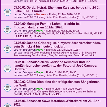
Verfasst in
05.08.02 Tod (die 8. Häuser; MA/SA, UR/NE, UR/PO = SA/x)
05.05.01 Gerda; Heirat, Ehemann Karsten, beide sind 24 J.,
Liebe, Ehe, 3 Kinder
Letzter Beitrag von
Karsten
«
Freitag 22. Mai 2026, 10:42
Verfasst in
05.05.01 Heirat, Liebe, Ehe, Familie, Kinder (5. Hä; MC/VE ...)
03.04.00 Manager-Familie Lohmiller stirbt bei
Flugzeugabsturz am 10.Mai 2026.
Letzter Beitrag von
Freya
«
Sonntag 17. Mai 2026, 10:26
Verfasst in
03.04.00 Unfälle, WI/UR, SO/UR, SO/AD = UR/x, MA/UR, MA/NE,
UR/NE, UR/HA, UR/AD
03.03.00 Jacobo Grinberg; sein mysteriöses verschwinden,
sein Schicksal bis heute ungeklärt.
Letzter Beitrag von
Freya
«
Dienstag 12. Mai 2026, 10:37
Verfasst in
03.03.00 öffentliches Interesse/Berichte über z. B. Skandale,
Prominente wg Beruf, Affären, Ehe, Scheidung usw; Justiz, Kriminalität
05.05.01 Schauspielerin Christine Neubauer und ihr
langjähriger Lebensgefährte, der Fotograf José Campos;
Hochzeit.
Letzter Beitrag von
Freya
«
Freitag 8. Mai 2026, 10:30
Verfasst in
05.05.01 Heirat, Liebe, Ehe, Familie, Kinder (5. Hä; MC/VE ...)
05.10.02 Céline Dion eine der erfolgreichsten Sängerinnen
der Welt.
Letzter Beitrag von
Freya
«
Donnerstag 7. Mai 2026, 09:14
Verfasst in
05.10.02 Obrigkeit, Behörde, Amt, Ansehen, soziale Stellung
(WI/KR, SO/KR, AS/KR, MO/KR, KN/KR)
03.03.06 Sebastian Sawe Marathon-Weltrekord am 26. April
2026.