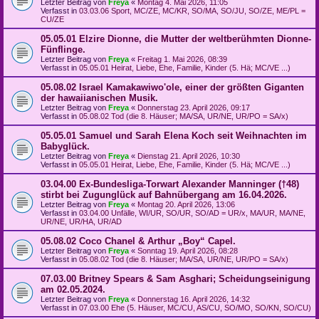
Letzter Beitrag von
Freya
«
Montag 4. Mai 2026, 11:05
Verfasst in
03.03.06 Sport, MC/ZE, MC/KR, SO/MA, SO/JU, SO/ZE, ME/PL =
CU/ZE
05.05.01 Elzire Dionne, die Mutter der weltberühmten Dionne-
Fünflinge.
Letzter Beitrag von
Freya
«
Freitag 1. Mai 2026, 08:39
Verfasst in
05.05.01 Heirat, Liebe, Ehe, Familie, Kinder (5. Hä; MC/VE ...)
05.08.02 Israel Kamakawiwo'ole, einer der größten Giganten
der hawaiianischen Musik.
Letzter Beitrag von
Freya
«
Donnerstag 23. April 2026, 09:17
Verfasst in
05.08.02 Tod (die 8. Häuser; MA/SA, UR/NE, UR/PO = SA/x)
05.05.01 Samuel und Sarah Elena Koch seit Weihnachten im
Babyglück.
Letzter Beitrag von
Freya
«
Dienstag 21. April 2026, 10:30
Verfasst in
05.05.01 Heirat, Liebe, Ehe, Familie, Kinder (5. Hä; MC/VE ...)
03.04.00 Ex-Bundesliga-Torwart Alexander Manninger (†48)
stirbt bei Zugunglück auf Bahnübergang am 16.04.2026.
Letzter Beitrag von
Freya
«
Montag 20. April 2026, 13:06
Verfasst in
03.04.00 Unfälle, WI/UR, SO/UR, SO/AD = UR/x, MA/UR, MA/NE,
UR/NE, UR/HA, UR/AD
05.08.02 Coco Chanel & Arthur „Boy“ Capel.
Letzter Beitrag von
Freya
«
Sonntag 19. April 2026, 08:28
Verfasst in
05.08.02 Tod (die 8. Häuser; MA/SA, UR/NE, UR/PO = SA/x)
07.03.00 Britney Spears & Sam Asghari; Scheidungseinigung
am 02.05.2024.
Letzter Beitrag von
Freya
«
Donnerstag 16. April 2026, 14:32
Verfasst in
07.03.00 Ehe (5. Häuser, MC/CU, AS/CU, SO/MO, SO/KN, SO/CU)