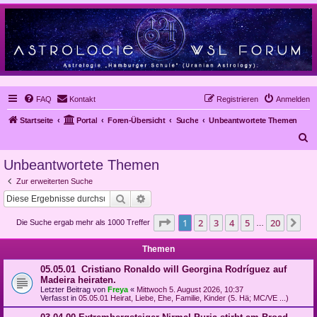
FAQ
Kontakt
Registrieren
Anmelden
Startseite
Portal
Foren-Übersicht
Suche
Unbeantwortete Themen
S
u
Unbeantwortete Themen
c
Zur erweiterten Suche
h
Suche
Erweiterte Suche
e
Seite
1
von
20
1
2
3
4
5
20
Nä
Die Suche ergab mehr als 1000 Treffer
…
Themen
05.05.01 Cristiano Ronaldo will Georgina Rodríguez auf
Madeira heiraten.
Letzter Beitrag von
Freya
«
Mittwoch 5. August 2026, 10:37
Verfasst in
05.05.01 Heirat, Liebe, Ehe, Familie, Kinder (5. Hä; MC/VE ...)