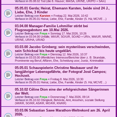
Verfasst in
05.08.02 Tod (die 8. Häuser; MA/SA, UR/NE, UR/PO = SA/x)
05.05.01 Gerda; Heirat, Ehemann Karsten, beide sind 24 J.,
Liebe, Ehe, 3 Kinder
Letzter Beitrag von
Karsten
«
Freitag 22. Mai 2026, 10:42
Verfasst in
05.05.01 Heirat, Liebe, Ehe, Familie, Kinder (5. Hä; MC/VE ...)
03.04.00 Manager-Familie Lohmiller stirbt bei
Flugzeugabsturz am 10.Mai 2026.
Letzter Beitrag von
Freya
«
Sonntag 17. Mai 2026, 10:26
Verfasst in
03.04.00 Unfälle, WI/UR, SO/UR, SO/AD = UR/x, MA/UR, MA/NE,
UR/NE, UR/HA, UR/AD
03.03.00 Jacobo Grinberg; sein mysteriöses verschwinden,
sein Schicksal bis heute ungeklärt.
Letzter Beitrag von
Freya
«
Dienstag 12. Mai 2026, 10:37
Verfasst in
03.03.00 öffentliches Interesse/Berichte über z. B. Skandale,
Prominente wg Beruf, Affären, Ehe, Scheidung usw; Justiz, Kriminalität
05.05.01 Schauspielerin Christine Neubauer und ihr
langjähriger Lebensgefährte, der Fotograf José Campos;
Hochzeit.
Letzter Beitrag von
Freya
«
Freitag 8. Mai 2026, 10:30
Verfasst in
05.05.01 Heirat, Liebe, Ehe, Familie, Kinder (5. Hä; MC/VE ...)
05.10.02 Céline Dion eine der erfolgreichsten Sängerinnen
der Welt.
Letzter Beitrag von
Freya
«
Donnerstag 7. Mai 2026, 09:14
Verfasst in
05.10.02 Obrigkeit, Behörde, Amt, Ansehen, soziale Stellung
(WI/KR, SO/KR, AS/KR, MO/KR, KN/KR)
03.03.06 Sebastian Sawe Marathon-Weltrekord am 26. April
2026.