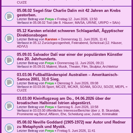
CU/ZE
05.08.02 Segel-Star Charlie Dalin mit 42 Jahren an Krebs
gestorben.
Letzter Beitrag von
Freya
«
Freitag 12. Juni 2026, 13:50
Verfasst in
05.08.02 Tod (die 8. Häuser; MA/SA, UR/NE, UR/PO = SA/x)
05.12 Karsten erleidet schweren Schlaganfall, Ägyptischer
Direktionsbogen
Letzter Beitrag von
Karsten
«
Donnerstag 11. Juni 2026, 11:41
Verfasst in
05.12 Zurückgezogenheit, Feierabend, Schicksal (12. Häuser,
AD/VU)
05.09.01 Salvador Dalí war einer der populärsten Künstler
des 20. Jahrhunderts.
Letzter Beitrag von
Freya
«
Donnerstag 11. Juni 2026, 09:21
Verfasst in
05.09.01 Malerei, Musik, Theater, Film, Skulptur, Architektur
03.03.06 Fußballländerspiel Australien – Amerikanisch-
Samoa 2001, 31:0 Sieg.
Letzter Beitrag von
Freya
«
Dienstag 9. Juni 2026, 09:08
Verfasst in
03.03.06 Sport, MC/ZE, MC/KR, SO/MA, SO/JU, SO/ZE, ME/PL =
CU/ZE
03.03.00 Kleinflugzeug am Do., 04.06.2026 über der
kroatischen Halbinsel Istrien abgestürzt.
Letzter Beitrag von
Freya
«
Samstag 6. Juni 2026, 10:58
Verfasst in
03.03.00 öffentliches Interesse/Berichte über z. B. Skandale,
Prominente wg Beruf, Affären, Ehe, Scheidung usw; Justiz, Kriminalität
05.08.02 Neville Goddard (1905-1972) war Autor und Redner
zu Metaphysik und Mystik.
Letzter Beitrag von
Freya
«
Freitag 5. Juni 2026, 11:41