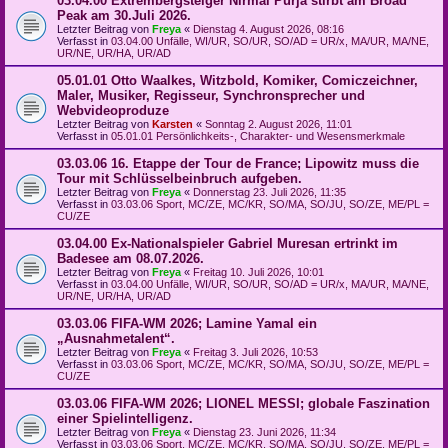
03.04.00 Extrembergsteiger Nirmal Purja stirbt am Broad
Peak am 30.Juli 2026.
Letzter Beitrag von
Freya
«
Dienstag 4. August 2026, 08:16
Verfasst in
03.04.00 Unfälle, WI/UR, SO/UR, SO/AD = UR/x, MA/UR, MA/NE,
UR/NE, UR/HA, UR/AD
05.01.01 Otto Waalkes, Witzbold, Komiker, Comiczeichner,
Maler, Musiker, Regisseur, Synchronsprecher und
Webvideoproduze
Letzter Beitrag von
Karsten
«
Sonntag 2. August 2026, 11:01
Verfasst in
05.01.01 Persönlichkeits-, Charakter- und Wesensmerkmale
03.03.06 16. Etappe der Tour de France; Lipowitz muss die
Tour mit Schlüsselbeinbruch aufgeben.
Letzter Beitrag von
Freya
«
Donnerstag 23. Juli 2026, 11:35
Verfasst in
03.03.06 Sport, MC/ZE, MC/KR, SO/MA, SO/JU, SO/ZE, ME/PL =
CU/ZE
03.04.00 Ex-Nationalspieler Gabriel Muresan ertrinkt im
Badesee am 08.07.2026.
Letzter Beitrag von
Freya
«
Freitag 10. Juli 2026, 10:01
Verfasst in
03.04.00 Unfälle, WI/UR, SO/UR, SO/AD = UR/x, MA/UR, MA/NE,
UR/NE, UR/HA, UR/AD
03.03.06 FIFA-WM 2026; Lamine Yamal ein
„Ausnahmetalent“.
Letzter Beitrag von
Freya
«
Freitag 3. Juli 2026, 10:53
Verfasst in
03.03.06 Sport, MC/ZE, MC/KR, SO/MA, SO/JU, SO/ZE, ME/PL =
CU/ZE
03.03.06 FIFA-WM 2026; LIONEL MESSI; globale Faszination
einer Spielintelligenz.
Letzter Beitrag von
Freya
«
Dienstag 23. Juni 2026, 11:34
Verfasst in
03.03.06 Sport, MC/ZE, MC/KR, SO/MA, SO/JU, SO/ZE, ME/PL =