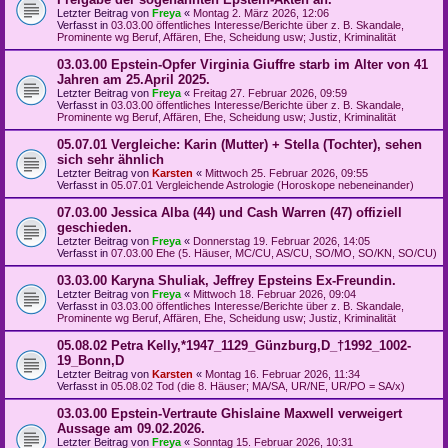
Letzter Beitrag von
Freya
«
Montag 2. März 2026, 12:06
Verfasst in
03.03.00 öffentliches Interesse/Berichte über z. B. Skandale,
Prominente wg Beruf, Affären, Ehe, Scheidung usw; Justiz, Kriminalität
03.03.00 Epstein-Opfer Virginia Giuffre starb im Alter von 41
Jahren am 25.April 2025.
Letzter Beitrag von
Freya
«
Freitag 27. Februar 2026, 09:59
Verfasst in
03.03.00 öffentliches Interesse/Berichte über z. B. Skandale,
Prominente wg Beruf, Affären, Ehe, Scheidung usw; Justiz, Kriminalität
05.07.01 Vergleiche: Karin (Mutter) + Stella (Tochter), sehen
sich sehr ähnlich
Letzter Beitrag von
Karsten
«
Mittwoch 25. Februar 2026, 09:55
Verfasst in
05.07.01 Vergleichende Astrologie (Horoskope nebeneinander)
07.03.00 Jessica Alba (44) und Cash Warren (47) offiziell
geschieden.
Letzter Beitrag von
Freya
«
Donnerstag 19. Februar 2026, 14:05
Verfasst in
07.03.00 Ehe (5. Häuser, MC/CU, AS/CU, SO/MO, SO/KN, SO/CU)
03.03.00 Karyna Shuliak, Jeffrey Epsteins Ex-Freundin.
Letzter Beitrag von
Freya
«
Mittwoch 18. Februar 2026, 09:04
Verfasst in
03.03.00 öffentliches Interesse/Berichte über z. B. Skandale,
Prominente wg Beruf, Affären, Ehe, Scheidung usw; Justiz, Kriminalität
05.08.02 Petra Kelly,*1947_1129_Günzburg,D_†1992_1002-
19_Bonn,D
Letzter Beitrag von
Karsten
«
Montag 16. Februar 2026, 11:34
Verfasst in
05.08.02 Tod (die 8. Häuser; MA/SA, UR/NE, UR/PO = SA/x)
03.03.00 Epstein-Vertraute Ghislaine Maxwell verweigert
Aussage am 09.02.2026.
Letzter Beitrag von
Freya
«
Sonntag 15. Februar 2026, 10:31