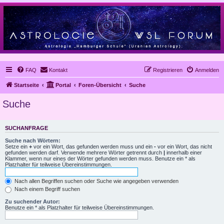
FAQ
Kontakt
Registrieren
Anmelden
Startseite
Portal
Foren-Übersicht
Suche
Suche
SUCHANFRAGE
Suche nach Wörtern:
Setze ein
+
vor ein Wort, das gefunden werden muss und ein
-
vor ein Wort, das nicht
gefunden werden darf. Verwende mehrere Wörter getrennt durch
|
innerhalb einer
Klammer, wenn nur eines der Wörter gefunden werden muss. Benutze ein * als
Platzhalter für teilweise Übereinstimmungen.
Nach allen Begriffen suchen oder Suche wie angegeben verwenden
Nach einem Begriff suchen
Zu suchender Autor:
Benutze ein * als Platzhalter für teilweise Übereinstimmungen.