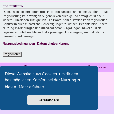
REGISTRIEREN
Du musst in diesem Forum registriert sein, um dich anmelden zu können. Die
Registrierung ist in wenigen Augenblicken erledigt und ermöglicht dir, auf
weitere Funktionen zuzugreifen. Die Board-Administration kann registrierten
Benutzern auch zusätzliche Berechtigungen zuweisen. Beachte bitte unsere
Nutzungsbedingungen und die verwandten Regelungen, bevor du dich
registrierst. Bitte beachte auch die jeweiligen Forenregeln, wenn du dich in
diesem Board bewegst.
Nutzungsbedingungen
|
Datenschutzerklärung
Registrieren
Startseite
Portal
Foren-Übersicht
Kontakt
Impressum
Diese Website nutzt Cookies, um dir den
Copyright © 2012 - 2026 All rights reserved.
bestmöglichen Komfort bei der Nutzung zu
Powered by
phpBB
® Forum Software © phpBB Limited
bieten.
Mehr erfahren
Deutsche Übersetzung durch
phpBB.de
Datenschutz
|
Nutzungsbedingungen
Verstanden!