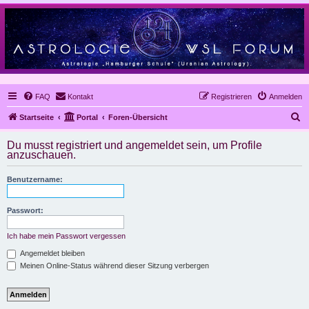
FAQ
Kontakt
Registrieren
Anmelden
S
Startseite
Portal
Foren-Übersicht
u
Du musst registriert und angemeldet sein, um Profile
c
anzuschauen.
h
Benutzername:
e
Passwort:
Ich habe mein Passwort vergessen
Angemeldet bleiben
Meinen Online-Status während dieser Sitzung verbergen