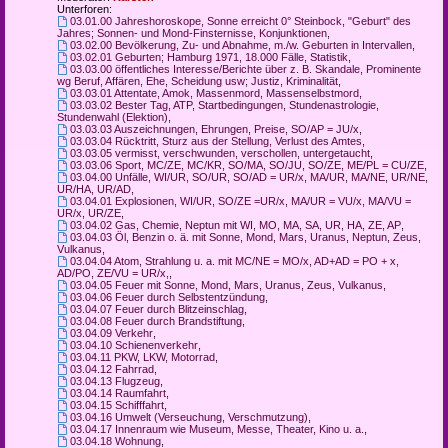
Unterforen:
03.01.00 Jahreshoroskope, Sonne erreicht 0° Steinbock, "Geburt" des
Jahres; Sonnen- und Mond-Finsternisse, Konjunktionen
,
03.02.00 Bevölkerung, Zu- und Abnahme, m./w. Geburten in Intervallen
,
03.02.01 Geburten; Hamburg 1971, 18.000 Fälle, Statistik
,
03.03.00 öffentliches Interesse/Berichte über z. B. Skandale, Prominente
wg Beruf, Affären, Ehe, Scheidung usw; Justiz, Kriminalität
,
03.03.01 Attentate, Amok, Massenmord, Massenselbstmord
,
03.03.02 Bester Tag, ATP, Startbedingungen, Stundenastrologie,
Stundenwahl (Elektion)
,
03.03.03 Auszeichnungen, Ehrungen, Preise, SO/AP = JU/x
,
03.03.04 Rücktritt, Sturz aus der Stellung, Verlust des Amtes
,
03.03.05 vermisst, verschwunden, verschollen, untergetaucht
,
03.03.06 Sport, MC/ZE, MC/KR, SO/MA, SO/JU, SO/ZE, ME/PL = CU/ZE
,
03.04.00 Unfälle, WI/UR, SO/UR, SO/AD = UR/x, MA/UR, MA/NE, UR/NE,
UR/HA, UR/AD
,
03.04.01 Explosionen, WI/UR, SO/ZE =UR/x, MA/UR = VU/x, MA/VU =
UR/x, UR/ZE
,
03.04.02 Gas, Chemie, Neptun mit WI, MO, MA, SA, UR, HA, ZE, AP
,
03.04.03 Öl, Benzin o. ä. mit Sonne, Mond, Mars, Uranus, Neptun, Zeus,
Vulkanus
,
03.04.04 Atom, Strahlung u. a. mit MC/NE = MO/x, AD+AD = PO + x,
AD/PO, ZE/VU = UR/x,
,
03.04.05 Feuer mit Sonne, Mond, Mars, Uranus, Zeus, Vulkanus
,
03.04.06 Feuer durch Selbstentzündung
,
03.04.07 Feuer durch Blitzeinschlag
,
03.04.08 Feuer durch Brandstiftung
,
03.04.09 Verkehr
,
03.04.10 Schienenverkehr
,
03.04.11 PKW, LKW, Motorrad
,
03.04.12 Fahrrad
,
03.04.13 Flugzeug
,
03.04.14 Raumfahrt
,
03.04.15 Schifffahrt
,
03.04.16 Umwelt (Verseuchung, Verschmutzung)
,
03.04.17 Innenraum wie Museum, Messe, Theater, Kino u. a.
,
03.04.18 Wohnung
,