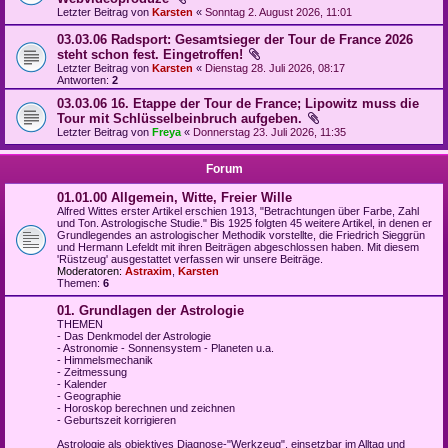
Letzter Beitrag von
Karsten
«
Sonntag 2. August 2026, 11:01
03.03.06 Radsport: Gesamtsieger der Tour de France 2026
steht schon fest. Eingetroffen!
Letzter Beitrag von
Karsten
«
Dienstag 28. Juli 2026, 08:17
Antworten:
2
03.03.06 16. Etappe der Tour de France; Lipowitz muss die
Tour mit Schlüsselbeinbruch aufgeben.
Letzter Beitrag von
Freya
«
Donnerstag 23. Juli 2026, 11:35
Forum
01.01.00 Allgemein, Witte, Freier Wille
Alfred Wittes erster Artikel erschien 1913, "Betrachtungen über Farbe, Zahl
und Ton. Astrologische Studie." Bis 1925 folgten 45 weitere Artikel, in denen er
Grundlegendes an astrologischer Methodik vorstellte, die Friedrich Sieggrün
und Hermann Lefeldt mit ihren Beiträgen abgeschlossen haben. Mit diesem
'Rüstzeug' ausgestattet verfassen wir unsere Beiträge.
Moderatoren:
Astraxim
,
Karsten
Themen:
6
01. Grundlagen der Astrologie
THEMEN
- Das Denkmodel der Astrologie
- Astronomie - Sonnensystem - Planeten u.a.
- Himmelsmechanik
- Zeitmessung
- Kalender
- Geographie
- Horoskop berechnen und zeichnen
- Geburtszeit korrigieren
Astrologie als objektives Diagnose-"Werkzeug", einsetzbar im Alltag und