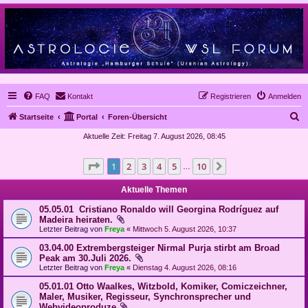
FAQ
Kontakt
Registrieren
Anmelden
S
Startseite
Portal
Foren-Übersicht
u
Aktuelle Zeit: Freitag 7. August 2026, 08:45
c
Seite
1
von
10
1
2
3
4
5
10
Nächste
h
…
e
Aktuelle Themen
05.05.01 Cristiano Ronaldo will Georgina Rodríguez auf
Madeira heiraten.
Letzter Beitrag von
Freya
«
Mittwoch 5. August 2026, 10:37
03.04.00 Extrembergsteiger Nirmal Purja stirbt am Broad
Peak am 30.Juli 2026.
Letzter Beitrag von
Freya
«
Dienstag 4. August 2026, 08:16
05.01.01 Otto Waalkes, Witzbold, Komiker, Comiczeichner,
Maler, Musiker, Regisseur, Synchronsprecher und
Webvideoproduze