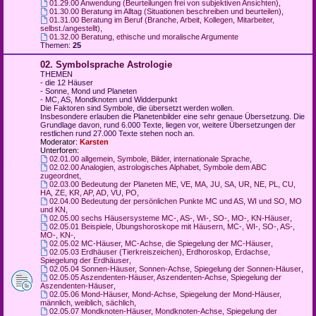
01.29.00 Anwendung (Beurteilungen frei von subjektiven Ansichten)
,
01.30.00 Beratung im Alltag (Situationen beschreiben und beurteilen)
,
01.31.00 Beratung im Beruf (Branche, Arbeit, Kollegen, Mitarbeiter,
selbst./angestellt)
,
01.32.00 Beratung, ethische und moralische Argumente
Themen:
25
02. Symbolsprache Astrologie
THEMEN
- die 12 Häuser
- Sonne, Mond und Planeten
- MC, AS, Mondknoten und Widderpunkt
Die Faktoren sind Symbole, die übersetzt werden wollen.
Insbesondere erlauben die Planetenbilder eine sehr genaue Übersetzung. Die
Grundlage davon, rund 6.000 Texte, liegen vor, weitere Übersetzungen der
restlichen rund 27.000 Texte stehen noch an.
Moderator:
Karsten
Unterforen:
02.01.00 allgemein, Symbole, Bilder, internationale Sprache
,
02.02.00 Analogien, astrologisches Alphabet, Symbole dem ABC
zugeordnet
,
02.03.00 Bedeutung der Planeten ME, VE, MA, JU, SA, UR, NE, PL, CU,
HA, ZE, KR, AP, AD, VU, PO
,
02.04.00 Bedeutung der persönlichen Punkte MC und AS, WI und SO, MO
und KN
,
02.05.00 sechs Häusersysteme MC-, AS-, WI-, SO-, MO-, KN-Häuser
,
02.05.01 Beispiele, Übungshoroskope mit Häusern, MC-, WI-, SO-, AS-,
MO-, KN-
,
02.05.02 MC-Häuser, MC-Achse, die Spiegelung der MC-Häuser
,
02.05.03 Erdhäuser (Tierkreiszeichen), Erdhoroskop, Erdachse,
Spiegelung der Erdhäuser
,
02.05.04 Sonnen-Häuser, Sonnen-Achse, Spiegelung der Sonnen-Häuser
,
02.05.05 Aszendenten-Häuser, Aszendenten-Achse, Spiegelung der
Aszendenten-Häuser
,
02.05.06 Mond-Häuser, Mond-Achse, Spiegelung der Mond-Häuser,
männlich, weiblich, sächlich
,
02.05.07 Mondknoten-Häuser, Mondknoten-Achse, Spiegelung der