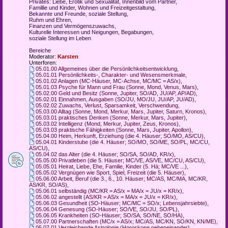
Privates: Liebe, Erotik und Sexualität, Innenbild vom Partner,
Famillie und Kinder, Wohnen und Freizeitgestaltung,
Bekannte und Freunde, soziale Stellung,
Ruhm und Ehren,
Finanzen und Vermögenszuwachs,
Kulturelle Interessen und Neigungen, Begabungen,
soziale Stellung im Leben
Bereiche
Moderator:
Karsten
Unterforen:
05.01.00 Allgemeines über die Persönlichkeitsentwicklung
,
05.01.01 Persönlichkeits-, Charakter- und Wesensmerkmale
,
05.01.02 Anlagen (MC-Häuser, MC-Achse, MC/MC = AS/x)
,
05.01.03 Psyche für Mann und Frau (Sonne, Mond, Venus, Mars)
,
05.02.00 Geld und Besitz (Sonne, Jupiter, SO/AD, JU/AP, AP/AD)
,
05.02.01 Einnahmen, Ausgaben (SO/JU, MO/JU, JU/AP, JU/AD)
,
05.02.02 Zuwachs, Verlust, Sparsamkeit, Verschwendung
,
05.03.00 Alltag (Sonne, Mond, Merkur, Mars, Jupiter, Saturn, Kronos)
,
05.03.01 praktisches Denken (Sonne, Merkur, Mars, Jupiter)
,
05.03.02 Intelligenz (Mond, Merkur, Jupiter, Zeus, Kronos)
,
05.03.03 praktische Fähigkeiten (Sonne, Mars, Jupiter, Apollon)
,
05.04.00 Heim, Herkunft, Erziehung (die 4. Häuser; SO/MO, AS/CU)
,
05.04.01 Kinderstube (die 4. Häuser; SO/MO, SO/ME, SO/PL, MC/CU,
AS/CU)
,
05.04.02 das Alter (die 4. Häuser; SO/SA, SO/AD, KR/x)
,
05.05.00 Privatleben (die 5. Häuser; MC/VE, AS/VE, MC/CU, AS/CU)
,
05.05.01 Heirat, Liebe, Ehe, Familie, Kinder (5. Hä; MC/VE ...)
,
05.05.02 Vergnügen wie Sport, Spiel, Freizeit (die 5. Häuser)
,
05.06.00 Arbeit, Beruf (die 3., 6., 10. Häuser; MC/AS, MC/MA, MC/KR,
AS/KR, SO/AS)
,
05.06.01 selbständig (MC/KR = AS/x = MA/x = JU/x = KR/x)
,
05.06.02 angestellt (AS/KR = AS/x = MA/x = JU/x = KR/x)
,
05.06.03 Gesundheit (SO-Häuser; MC/MC = SO/x; Lebensjahrsiebte)
,
05.06.04 Genesung (SO-Häuser; SO/VE, SO/JU, SO/PL)
,
05.06.05 Krankheiten (SO-Häuser; SO/SA, SO/NE, SO/HA)
,
05.07.00 Partnerschaften (MC/x = AS/x; MC/AS, MC/KN, SO/KN, KN/ME)
,
05.07.01 Vergleichende Astrologie (Horoskope nebeneinander)
,