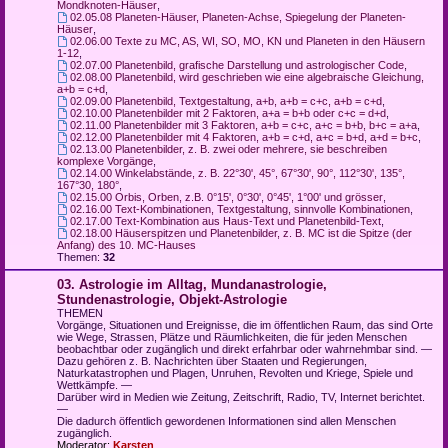
Mondknoten-Häuser
,
02.05.08 Planeten-Häuser, Planeten-Achse, Spiegelung der Planeten-
Häuser
,
02.06.00 Texte zu MC, AS, WI, SO, MO, KN und Planeten in den Häusern
1-12
,
02.07.00 Planetenbild, grafische Darstellung und astrologischer Code
,
02.08.00 Planetenbild, wird geschrieben wie eine algebraische Gleichung,
a+b = c+d
,
02.09.00 Planetenbild, Textgestaltung, a+b, a+b = c+c, a+b = c+d
,
02.10.00 Planetenbilder mit 2 Faktoren, a+a = b+b oder c+c = d+d
,
02.11.00 Planetenbilder mit 3 Faktoren, a+b = c+c, a+c = b+b, b+c = a+a
,
02.12.00 Planetenbilder mit 4 Faktoren, a+b = c+d, a+c = b+d, a+d = b+c
,
02.13.00 Planetenbilder, z. B. zwei oder mehrere, sie beschreiben
komplexe Vorgänge
,
02.14.00 Winkelabstände, z. B. 22°30', 45°, 67°30', 90°, 112°30', 135°,
167°30, 180°
,
02.15.00 Orbis, Orben, z.B. 0°15', 0°30', 0°45', 1°00' und grösser
,
02.16.00 Text-Kombinationen, Textgestaltung, sinnvolle Kombinationen
,
02.17.00 Text-Kombination aus Haus-Text und Planetenbild-Text
,
02.18.00 Häuserspitzen und Planetenbilder, z. B. MC ist die Spitze (der
Anfang) des 10. MC-Hauses
Themen:
32
03. Astrologie im Alltag, Mundanastrologie,
Stundenastrologie, Objekt-Astrologie
THEMEN
Vorgänge, Situationen und Ereignisse, die im öffentlichen Raum, das sind Orte
wie Wege, Strassen, Plätze und Räumlichkeiten, die für jeden Menschen
beobachtbar oder zugänglich und direkt erfahrbar oder wahrnehmbar sind. —
Dazu gehören z. B. Nachrichten über Staaten und Regierungen,
Naturkatastrophen und Plagen, Unruhen, Revolten und Kriege, Spiele und
Wettkämpfe. —
Darüber wird in Medien wie Zeitung, Zeitschrift, Radio, TV, Internet berichtet.
—
Die dadurch öffentlich gewordenen Informationen sind allen Menschen
zugänglich.
Moderator:
Karsten