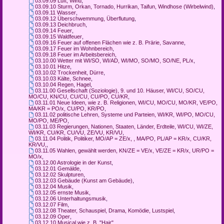
03.09.09 Luft, Wind
,
03.09.10 Sturm, Orkan, Tornado, Hurrikan, Taifun, Windhose (Wirbelwind)
,
03.09.11 Wasser
,
03.09.12 Überschwemmung, Überflutung
,
03.09.13 Deichbruch
,
03.09.14 Feuer
,
03.09.15 Waldfeuer
,
03.09.16 Feuer auf offenen Flächen wie z. B. Prärie, Savanne
,
03.09.17 Feuer im Wohnbereich
,
03.09.18 Feuer im Arbeitsbereich
,
03.10.00 Wetter mit WI/SO, WI/AD, WI/MO, SO/MO, SO/NE, PL/x
,
03.10.01 Hitze
,
03.10.02 Trockenheit, Dürre
,
03.10.03 Kälte, Schnee
,
03.10.04 Regen, Hagel
,
03.11.00 Gesellschaft (Soziologie), 9. und 10. Häuser, WI/CU, SO/CU,
MO/CU, KN/CU, CU/CU, CU/PO, CU/KR
,
03.11.01 Neue Ideen, wie z. B. Religionen, WI/CU, MO/CU, MO/KR, VE/PO,
MA/KR = PO/x, CU/PO, KR/PO
,
03.11.02 politische Lehren, Systeme und Parteien, WI/KR, WI/PO, MO/CU,
MO/PO, ME/PO
,
03.11.03 Regierungen, Nationen, Staaten, Länder, Erdteile, WI/CU, WI/ZE,
WI/KR, CU/KR, CU/VU, ZE/VU, KR/VU
,
03.11.04 Politik, Politiker, MO/AP = ZE/x, , MA/PO, PL/AP = KR/x, CU/KR,
KR/VU,
,
03.11.05 Wahlen, gewählt werden, KN/ZE = VE/x, VE/ZE = KR/x, UR/PO =
MO/x
,
03.12.00 Astrologie in der Kunst
,
03.12.01 Gemälde
,
03.12.02 Skulpturen
,
03.12.03 Gebäude (Kunst am Gebäude)
,
03.12.04 Musik
,
03.12.05 ernste Musik
,
03.12.06 Unterhaltungsmusik
,
03.12.07 Film
,
03.12.08 Theater, Schauspiel, Drama, Komödie, Lustspiel
,
03.12.09 Oper
,
03.12.10 Musical wie z. B. "Hair"
,