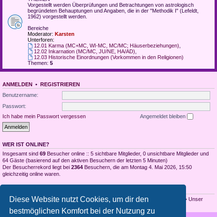
Vorgestellt werden Überprüfungen und Betrachtungen von astrologisch
begründeten Behauptungen und Angaben, die in der "Methodik I" (Lefeldt,
1962) vorgestellt werden.
Bereiche
Moderator:
Karsten
Unterforen:
12.01 Karma (MC+MC, WI-MC, MC/MC; Häuserbeziehungen)
,
12.02 Inkarnation (MC/MC, JU/NE, HA/AD)
,
12.03 Historische Einordnungen (Vorkommen in den Religionen)
Themen:
5
ANMELDEN
•
REGISTRIEREN
Benutzername:
Passwort:
Ich habe mein Passwort vergessen
Angemeldet bleiben
WER IST ONLINE?
Insgesamt sind
69
Besucher online :: 5 sichtbare Mitglieder, 0 unsichtbare Mitglieder und
64 Gäste (basierend auf den aktiven Besuchern der letzten 5 Minuten)
Der Besucherrekord liegt bei
2364
Besuchern, die am Montag 4. Mai 2026, 15:50
gleichzeitig online waren.
STATISTIK
Diese Website nutzt Cookies, um dir den
Beiträge insgesamt
3990
• Themen insgesamt
1929
• Mitglieder insgesamt
53
• Unser
neuestes Mitglied:
Danielgew
bestmöglichen Komfort bei der Nutzung zu