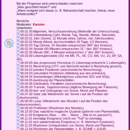
Bei der Prognose wird unterschieden zwischen
„Was geschieht heute?" und
„Wann ereignet sich etwas (z. B. Bekanntschaft machen, Heirat, neue
Arbeitsstelle)?"
Bereiche
Moderator:
Karsten
Unterforen:
06.01.00 Allgemein, Versuchsanordnung (Methodik der Untersuchung)
,
06.02.00 Zeiteinteilung (Jahr, Monat, Tag, Stunde, Minute, Sekunde)
,
06.02.01 Jahr (Sonne, 12 Monate eines Jahres, vier Jahreszeiten)
,
06.02.02 Monat (Mond, durchschnittlich 30 Tage, 4,5 Wochen)
,
06.02.03 Tag (Sonne, 24 Stunden entsprechen 360° des Kreises)
,
06.02.04 Stunde (60 Minuten entsprechen 15 ° des 360°-Kreises)
,
06.02.05 Minute (MC, 4 Minuten entsprechen 1° des 360°-Kreises)
,
06.03.00 Lebensjahrsiebte (SO mit ME, PL, VE, CU, MA, VU, JU, AP, SA,
AD)
,
06.04.00 das progressive Horoskop (1 Lebenstag entspricht 1 Lebensjahr)
,
06.04.01 Berechnung (UTC und Sternzeit werden in Beziehung gesetzt)
,
06.04.02 primäre Positionen (astronomische Berechnung)
,
06.04.03 sekundäre Positionen (Ableitung aus den primären)
,
06.04.04 Sonnenbogen (Winkelgrösse zwischen SOr und SOp)
,
06.04.05 Auslösung der Planetenbilder
,
06.04.06 Deklination, Parallelen (astronomische Berechnung)
,
06.05.00 Transite, Tageshoroskop (tägliche Bewegung der Faktoren)
,
06.06.00 Auf- und Untergänge von Sonne, Mond und Planeten
,
06.07.00 Solar (die Wiederkehr der Sonne t auf die Position der
Geburtssonne)
,
06.08.00 Lunar (Wiederkehr des Mondes t auf die Position des
Geburtsmondes)
,
06.09.00 Profektion (Rhythmen des Mondes)
,
06.10.00 Das natürliche magische Quadrat (geformt vom Planetenbild)
,
06.11.00 Ereignisse (Was ..., Wo .., Wann .., Wie ist es passiert?)
,
06.11.01 einmalige Ereignisse (nicht nur "Tod" ist einmalig)
,
06.11.02 sich wiederholende Ereignisse (z. B. Mehrfach-Gewinner)
,
06.11.03 Rhythmen (Umlaufzeiten von Sonne, Mond und Planeten)
,
06.12.04 Rhythmen der Planetenbilder, z. B. SO/ME = JU/UR
,