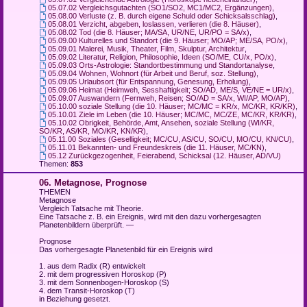
05.07.02 Vergleichsgutachten (SO1/SO2, MC1/MC2, Ergänzungen)
,
05.08.00 Verluste (z. B. durch eigene Schuld oder Schicksalsschlag)
,
05.08.01 Verzicht, abgeben, loslassen, verlieren (die 8. Häuser)
,
05.08.02 Tod (die 8. Häuser; MA/SA, UR/NE, UR/PO = SA/x)
,
05.09.00 Kulturelles und Standort (die 9. Häuser; MO/AP; ME/SA, PO/x)
,
05.09.01 Malerei, Musik, Theater, Film, Skulptur, Architektur
,
05.09.02 Literatur, Religion, Philosophie, Ideen (SO/ME, CU/x, PO/x)
,
05.09.03 Orts-Astrologie: Standortbestimmung und Standortanalyse
,
05.09.04 Wohnen, Wohnort (für Arbeit und Beruf, soz. Stellung)
,
05.09.05 Urlaubsort (für Entspannung, Genesung, Erholung)
,
05.09.06 Heimat (Heimweh, Sesshaftigkeit; SO/AD, ME/S, VE/NE = UR/x)
,
05.09.07 Auswandern (Fernweh, Reisen; SO/AD = SA/x, WI/AP, MO/AP)
,
05.10.00 soziale Stellung (die 10. Häuser; MC/MC = KR/x, MC/KR, KR/KR)
,
05.10.01 Ziele im Leben (die 10. Häuser; MC/MC, MC/ZE, MC/KR, KR/KR)
,
05.10.02 Obrigkeit, Behörde, Amt, Ansehen, soziale Stellung (WI/KR,
SO/KR, AS/KR, MO/KR, KN/KR)
,
05.11.00 Soziales (Geselligkeit; MC/CU, AS/CU, SO/CU, MO/CU, KN/CU)
,
05.11.01 Bekannten- und Freundeskreis (die 11. Häuser, MC/KN)
,
05.12 Zurückgezogenheit, Feierabend, Schicksal (12. Häuser, AD/VU)
Themen:
853
06. Metagnose, Prognose
THEMEN
Metagnose
Vergleich Tatsache mit Theorie.
Eine Tatsache z. B. ein Ereignis, wird mit den dazu vorhergesagten
Planetenbildern überprüft. —
Prognose
Das vorhergesagte Planetenbild für ein Ereignis wird
1. aus dem Radix (R) entwickelt
2. mit dem progressiven Horoskop (P)
3. mit dem Sonnenbogen-Horoskop (S)
4. dem Transit-Horoskop (T)
in Beziehung gesetzt.