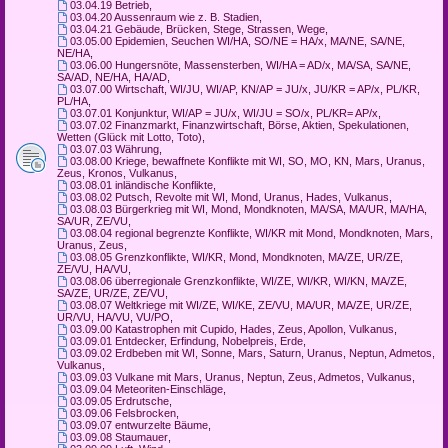
03.04.19 Betrieb
,
03.04.20 Aussenraum wie z. B. Stadien
,
03.04.21 Gebäude, Brücken, Stege, Strassen, Wege
,
03.05.00 Epidemien, Seuchen WI/HA, SO/NE = HA/x, MA/NE, SA/NE,
NE/HA
,
03.06.00 Hungersnöte, Massensterben, WI/HA = AD/x, MA/SA, SA/NE,
SA/AD, NE/HA, HA/AD
,
03.07.00 Wirtschaft, WI/JU, WI/AP, KN/AP = JU/x, JU/KR = AP/x, PL/KR,
PL/HA
,
03.07.01 Konjunktur, WI/AP = JU/x, WI/JU = SO/x, PL/KR= AP/x
,
03.07.02 Finanzmarkt, Finanzwirtschaft, Börse, Aktien, Spekulationen,
Wetten (Glück mit Lotto, Toto)
,
03.07.03 Währung
,
03.08.00 Kriege, bewaffnete Konflikte mit WI, SO, MO, KN, Mars, Uranus,
Zeus, Kronos, Vulkanus
,
03.08.01 inländische Konflikte
,
03.08.02 Putsch, Revolte mit WI, Mond, Uranus, Hades, Vulkanus
,
03.08.03 Bürgerkrieg mit WI, Mond, Mondknoten, MA/SA, MA/UR, MA/HA,
SA/UR, ZE/VU
,
03.08.04 regional begrenzte Konflikte, WI/KR mit Mond, Mondknoten, Mars,
Uranus, Zeus
,
03.08.05 Grenzkonflikte, WI/KR, Mond, Mondknoten, MA/ZE, UR/ZE,
ZE/VU, HA/VU
,
03.08.06 überregionale Grenzkonflikte, WI/ZE, WI/KR, WI/KN, MA/ZE,
SA/ZE, UR/ZE, ZE/VU
,
03.08.07 Weltkriege mit WI/ZE, WI/KE, ZE/VU, MA/UR, MA/ZE, UR/ZE,
UR/VU, HA/VU, VU/PO
,
03.09.00 Katastrophen mit Cupido, Hades, Zeus, Apollon, Vulkanus
,
03.09.01 Entdecker, Erfindung, Nobelpreis, Erde
,
03.09.02 Erdbeben mit WI, Sonne, Mars, Saturn, Uranus, Neptun, Admetos,
Vulkanus
,
03.09.03 Vulkane mit Mars, Uranus, Neptun, Zeus, Admetos, Vulkanus
,
03.09.04 Meteoriten-Einschläge
,
03.09.05 Erdrutsche
,
03.09.06 Felsbrocken
,
03.09.07 entwurzelte Bäume
,
03.09.08 Staumauer
,