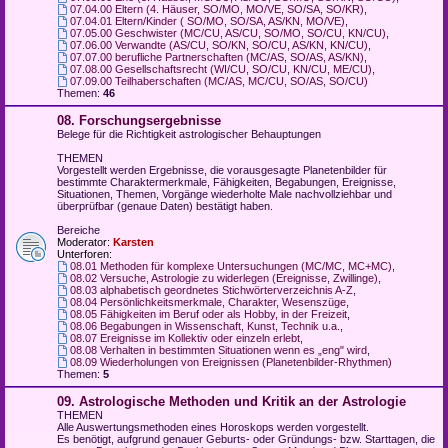
07.04.00 Eltern (4. Häuser, SO/MO, MO/VE, SO/SA, SO/KR)
,
07.04.01 Eltern/Kinder ( SO/MO, SO/SA, AS/KN, MO/VE)
,
07.05.00 Geschwister (MC/CU, AS/CU, SO/MO, SO/CU, KN/CU)
,
07.06.00 Verwandte (AS/CU, SO/KN, SO/CU, AS/KN, KN/CU)
,
07.07.00 berufliche Partnerschaften (MC/AS, SO/AS, AS/KN)
,
07.08.00 Gesellschaftsrecht (WI/CU, SO/CU, KN/CU, ME/CU)
,
07.09.00 Teilhaberschaften (MC/AS, MC/CU, SO/AS, SO/CU)
Themen:
46
08. Forschungsergebnisse
Belege für die Richtigkeit astrologischer Behauptungen
THEMEN
Vorgestellt werden Ergebnisse, die vorausgesagte Planetenbilder für
bestimmte Charaktermerkmale, Fähigkeiten, Begabungen, Ereignisse,
Situationen, Themen, Vorgänge wiederholte Male nachvollziehbar und
überprüfbar (genaue Daten) bestätigt haben.
Bereiche
Moderator:
Karsten
Unterforen:
08.01 Methoden für komplexe Untersuchungen (MC/MC, MC+MC)
,
08.02 Versuche, Astrologie zu widerlegen (Ereignisse, Zwillinge)
,
08.03 alphabetisch geordnetes Stichwörterverzeichnis A-Z
,
08.04 Persönlichkeitsmerkmale, Charakter, Wesenszüge
,
08.05 Fähigkeiten im Beruf oder als Hobby, in der Freizeit
,
08.06 Begabungen in Wissenschaft, Kunst, Technik u.a.
,
08.07 Ereignisse im Kollektiv oder einzeln erlebt
,
08.08 Verhalten in bestimmten Situationen wenn es „eng" wird
,
08.09 Wiederholungen von Ereignissen (Planetenbilder-Rhythmen)
Themen:
5
09. Astrologische Methoden und Kritik an der Astrologie
THEMEN
Alle Auswertungsmethoden eines Horoskops werden vorgestellt.
Es benötigt, aufgrund genauer Geburts- oder Gründungs- bzw. Starttagen, die