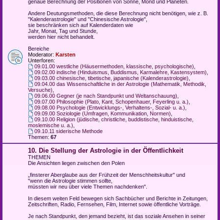
genaue Berechnung der Positionen von Sonne, Mond und Planeten.
Andere Deutungsmethoden, die diese Berechnung nicht benötigen, wie z. B.
"Kalenderastrologie" und "Chinesische Astrologie",
sie beschränken sich auf Kalenderdaten wie
Jahr, Monat, Tag und Stunde,
werden hier nicht behandelt.
Bereiche
Moderator:
Karsten
Unterforen:
09.01.00 westliche (Häusermethoden, klassische, psychologische)
,
09.02.00 indische (Hinduismus, Buddismus, Karmalehre, Kastensystem)
,
09.03.00 chinesische, tibetische, japanische (Kalenderastrologie)
,
09.04.00 das Wissenschaftliche in der Astrologie (Mathematik, Methodik,
Versuche)
,
09.06.00 Gegner (je nach Standpunkt und Weltanschauung)
,
09.07.00 Philosophie (Plato, Kant, Schopenhauer, Feyerling u. a.)
,
09.08.00 Psychologie (Entwicklungs-, Verhaltens-, Sozial- u. a.)
,
09.09.00 Soziologie (Umfragen, Kommunikation, Normen)
,
09.10.00 Religion (jüdische, christliche, buddistische, hinduistische,
moslemische u. a.)
,
09.10.11 siderische Methode
Themen:
67
10. Die Stellung der Astrologie in der Öffentlichkeit
THEMEN
Die Ansichten liegen zwischen den Polen
„finsterer Aberglaube aus der Frühzeit der Menschheitskultur" und
"wenn die Astrologie stimmen sollte,
müssten wir neu über viele Themen nachdenken".
In diesem weiten Feld bewegen sich Sachbücher und Berichte in Zeitungen,
Zeitschriften, Radio, Fernsehen, Film, Internet sowie öffentliche Vorträge.
Je nach Standpunkt, den jemand bezieht, ist das soziale Ansehen in seiner