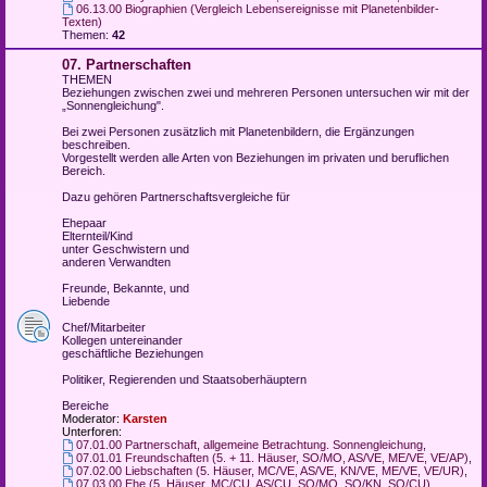
06.13.00 Biographien (Vergleich Lebensereignisse mit Planetenbilder-
Texten)
Themen:
42
07. Partnerschaften
THEMEN
Beziehungen zwischen zwei und mehreren Personen untersuchen wir mit der
„Sonnengleichung".
Bei zwei Personen zusätzlich mit Planetenbildern, die Ergänzungen
beschreiben.
Vorgestellt werden alle Arten von Beziehungen im privaten und beruflichen
Bereich.
Dazu gehören Partnerschaftsvergleiche für
Ehepaar
Elternteil/Kind
unter Geschwistern und
anderen Verwandten
Freunde, Bekannte, und
Liebende
Chef/Mitarbeiter
Kollegen untereinander
geschäftliche Beziehungen
Politiker, Regierenden und Staatsoberhäuptern
Bereiche
Moderator:
Karsten
Unterforen:
07.01.00 Partnerschaft, allgemeine Betrachtung. Sonnengleichung
,
07.01.01 Freundschaften (5. + 11. Häuser, SO/MO, AS/VE, ME/VE, VE/AP)
,
07.02.00 Liebschaften (5. Häuser, MC/VE, AS/VE, KN/VE, ME/VE, VE/UR)
,
07.03.00 Ehe (5. Häuser, MC/CU, AS/CU, SO/MO, SO/KN, SO/CU)
,