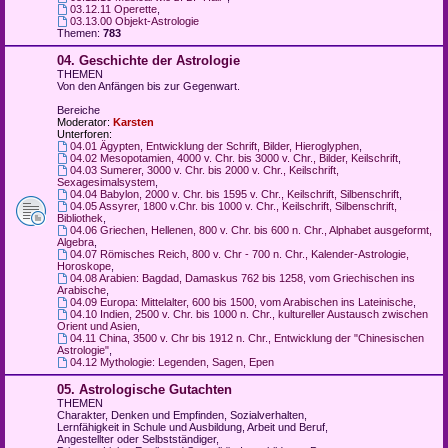
03.12.11 Operette
,
03.13.00 Objekt-Astrologie
Themen:
783
04. Geschichte der Astrologie
THEMEN
Von den Anfängen bis zur Gegenwart.
Bereiche
Moderator:
Karsten
Unterforen:
04.01 Ägypten, Entwicklung der Schrift, Bilder, Hieroglyphen
,
04.02 Mesopotamien, 4000 v. Chr. bis 3000 v. Chr., Bilder, Keilschrift
,
04.03 Sumerer, 3000 v. Chr. bis 2000 v. Chr., Keilschrift,
Sexagesimalsystem
,
04.04 Babylon, 2000 v. Chr. bis 1595 v. Chr., Keilschrift, Silbenschrift
,
04.05 Assyrer, 1800 v.Chr. bis 1000 v. Chr., Keilschrift, Silbenschrift,
Bibliothek
,
04.06 Griechen, Hellenen, 800 v. Chr. bis 600 n. Chr., Alphabet ausgeformt,
Algebra
,
04.07 Römisches Reich, 800 v. Chr - 700 n. Chr., Kalender-Astrologie,
Horoskope
,
04.08 Arabien: Bagdad, Damaskus 762 bis 1258, vom Griechischen ins
Arabische
,
04.09 Europa: Mittelalter, 600 bis 1500, vom Arabischen ins Lateinische
,
04.10 Indien, 2500 v. Chr. bis 1000 n. Chr., kultureller Austausch zwischen
Orient und Asien
,
04.11 China, 3500 v. Chr bis 1912 n. Chr., Entwicklung der "Chinesischen
Astrologie"
,
04.12 Mythologie: Legenden, Sagen, Epen
05. Astrologische Gutachten
THEMEN
Charakter, Denken und Empfinden, Sozialverhalten,
Lernfähigkeit in Schule und Ausbildung, Arbeit und Beruf,
Angestellter oder Selbstständiger,