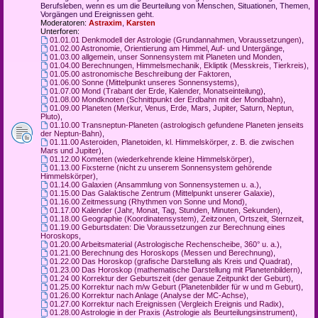
Berufsleben, wenn es um die Beurteilung von Menschen, Situationen, Themen,
Vorgängen und Ereignissen geht.
Moderatoren:
Astraxim
,
Karsten
Unterforen:
01.01.01 Denkmodell der Astrologie (Grundannahmen, Voraussetzungen)
,
01.02.00 Astronomie, Orientierung am Himmel, Auf- und Untergänge
,
01.03.00 allgemein, unser Sonnensystem mit Planeten und Monden
,
01.04.00 Berechnungen, Himmelsmechanik, Ekliptik (Messkreis, Tierkreis)
,
01.05.00 astronomische Beschreibung der Faktoren
,
01.06.00 Sonne (Mittelpunkt unseres Sonnensystems)
,
01.07.00 Mond (Trabant der Erde, Kalender, Monatseinteilung)
,
01.08.00 Mondknoten (Schnittpunkt der Erdbahn mit der Mondbahn)
,
01.09.00 Planeten (Merkur, Venus, Erde, Mars, Jupiter, Saturn, Neptun,
Pluto)
,
01.10.00 Transneptun-Planeten (astrologisch gefundene Planeten jenseits
der Neptun-Bahn)
,
01.11.00 Asteroiden, Planetoiden, kl. Himmelskörper, z. B. die zwischen
Mars und Jupiter)
,
01.12.00 Kometen (wiederkehrende kleine Himmelskörper)
,
01.13.00 Fixsterne (nicht zu unserem Sonnensystem gehörende
Himmelskörper)
,
01.14.00 Galaxien (Ansammlung von Sonnensystemen u. a.)
,
01.15.00 Das Galaktische Zentrum (Mittelpunkt unserer Galaxie)
,
01.16.00 Zeitmessung (Rhythmen von Sonne und Mond)
,
01.17.00 Kalender (Jahr, Monat, Tag, Stunden, Minuten, Sekunden)
,
01.18.00 Geographie (Koordinatensystem), Zeitzonen, Ortszeit, Sternzeit
,
01.19.00 Geburtsdaten: Die Voraussetzungen zur Berechnung eines
Horoskops
,
01.20.00 Arbeitsmaterial (Astrologische Rechenscheibe, 360° u. a.)
,
01.21.00 Berechnung des Horoskops (Messen und Berechnung)
,
01.22.00 Das Horoskop (grafische Darstellung als Kreis und Quadrat)
,
01.23.00 Das Horoskop (mathematische Darstellung mit Planetenbildern)
,
01.24 00 Korrektur der Geburtszeit (der genaue Zeitpunkt der Geburt)
,
01.25.00 Korrektur nach m/w Geburt (Planetenbilder für w und m Geburt)
,
01.26.00 Korrektur nach Anlage (Analyse der MC-Achse)
,
01.27.00 Korrektur nach Ereignissen (Vergleich Ereignis und Radix)
,
01.28.00 Astrologie in der Praxis (Astrologie als Beurteilungsinstrument)
,