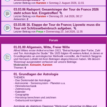
Letzter Beitrag von
Karsten
«
Sonntag 2. August 2026, 11:01
03.03.06 Radsport: Gesamtsieger der Tour de France 2026
steht schon fest. Eingetroffen!
Letzter Beitrag von
Karsten
«
Dienstag 28. Juli 2026, 08:17
Antworten:
2
03.03.06 16. Etappe der Tour de France; Lipowitz muss die
Tour mit Schlüsselbeinbruch aufgeben.
Letzter Beitrag von
Freya
«
Donnerstag 23. Juli 2026, 11:35
Forum
01.01.00 Allgemein, Witte, Freier Wille
Alfred Wittes erster Artikel erschien 1913, "Betrachtungen über Farbe, Zahl
und Ton. Astrologische Studie." Bis 1925 folgten 45 weitere Artikel, in denen er
Grundlegendes an astrologischer Methodik vorstellte, die Friedrich Sieggrün
und Hermann Lefeldt mit ihren Beiträgen abgeschlossen haben. Mit diesem
'Rüstzeug' ausgestattet verfassen wir unsere Beiträge.
Moderatoren:
Astraxim
,
Karsten
Themen:
6
01. Grundlagen der Astrologie
THEMEN
- Das Denkmodel der Astrologie
- Astronomie - Sonnensystem - Planeten u.a.
- Himmelsmechanik
- Zeitmessung
- Kalender
- Geographie
- Horoskop berechnen und zeichnen
- Geburtszeit korrigieren
Astrologie als objektives Diagnose-"Werkzeug", einsetzbar im Alltag und