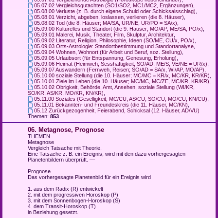
05.07.02 Vergleichsgutachten (SO1/SO2, MC1/MC2, Ergänzungen)
,
05.08.00 Verluste (z. B. durch eigene Schuld oder Schicksalsschlag)
,
05.08.01 Verzicht, abgeben, loslassen, verlieren (die 8. Häuser)
,
05.08.02 Tod (die 8. Häuser; MA/SA, UR/NE, UR/PO = SA/x)
,
05.09.00 Kulturelles und Standort (die 9. Häuser; MO/AP; ME/SA, PO/x)
,
05.09.01 Malerei, Musik, Theater, Film, Skulptur, Architektur
,
05.09.02 Literatur, Religion, Philosophie, Ideen (SO/ME, CU/x, PO/x)
,
05.09.03 Orts-Astrologie: Standortbestimmung und Standortanalyse
,
05.09.04 Wohnen, Wohnort (für Arbeit und Beruf, soz. Stellung)
,
05.09.05 Urlaubsort (für Entspannung, Genesung, Erholung)
,
05.09.06 Heimat (Heimweh, Sesshaftigkeit; SO/AD, ME/S, VE/NE = UR/x)
,
05.09.07 Auswandern (Fernweh, Reisen; SO/AD = SA/x, WI/AP, MO/AP)
,
05.10.00 soziale Stellung (die 10. Häuser; MC/MC = KR/x, MC/KR, KR/KR)
,
05.10.01 Ziele im Leben (die 10. Häuser; MC/MC, MC/ZE, MC/KR, KR/KR)
,
05.10.02 Obrigkeit, Behörde, Amt, Ansehen, soziale Stellung (WI/KR,
SO/KR, AS/KR, MO/KR, KN/KR)
,
05.11.00 Soziales (Geselligkeit; MC/CU, AS/CU, SO/CU, MO/CU, KN/CU)
,
05.11.01 Bekannten- und Freundeskreis (die 11. Häuser, MC/KN)
,
05.12 Zurückgezogenheit, Feierabend, Schicksal (12. Häuser, AD/VU)
Themen:
853
06. Metagnose, Prognose
THEMEN
Metagnose
Vergleich Tatsache mit Theorie.
Eine Tatsache z. B. ein Ereignis, wird mit den dazu vorhergesagten
Planetenbildern überprüft. —
Prognose
Das vorhergesagte Planetenbild für ein Ereignis wird
1. aus dem Radix (R) entwickelt
2. mit dem progressiven Horoskop (P)
3. mit dem Sonnenbogen-Horoskop (S)
4. dem Transit-Horoskop (T)
in Beziehung gesetzt.