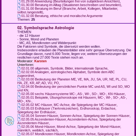
01.29.00 Anwendung (Beurteilungen frei von subjektiven Ansichten)
,
01.30.00 Beratung im Alltag (Situationen beschreiben und beurteilen)
,
01.31.00 Beratung im Beruf (Branche, Arbeit, Kollegen, Mitarbeiter,
selbst./angestellt)
,
01.32.00 Beratung, ethische und moralische Argumente
Themen:
25
02. Symbolsprache Astrologie
THEMEN
- die 12 Häuser
- Sonne, Mond und Planeten
- MC, AS, Mondknoten und Widderpunkt
Die Faktoren sind Symbole, die übersetzt werden wollen.
Insbesondere erlauben die Planetenbilder eine sehr genaue Übersetzung. Die
Grundlage davon, rund 6.000 Texte, liegen vor, weitere Übersetzungen der
restlichen rund 27.000 Texte stehen noch an.
Moderator:
Karsten
Unterforen:
02.01.00 allgemein, Symbole, Bilder, internationale Sprache
,
02.02.00 Analogien, astrologisches Alphabet, Symbole dem ABC
zugeordnet
,
02.03.00 Bedeutung der Planeten ME, VE, MA, JU, SA, UR, NE, PL, CU,
HA, ZE, KR, AP, AD, VU, PO
,
02.04.00 Bedeutung der persönlichen Punkte MC und AS, WI und SO, MO
und KN
,
02.05.00 sechs Häusersysteme MC-, AS-, WI-, SO-, MO-, KN-Häuser
,
02.05.01 Beispiele, Übungshoroskope mit Häusern, MC-, WI-, SO-, AS-,
MO-, KN-
,
02.05.02 MC-Häuser, MC-Achse, die Spiegelung der MC-Häuser
,
02.05.03 Erdhäuser (Tierkreiszeichen), Erdhoroskop, Erdachse,
Spiegelung der Erdhäuser
,
02.05.04 Sonnen-Häuser, Sonnen-Achse, Spiegelung der Sonnen-Häuser
,
02.05.05 Aszendenten-Häuser, Aszendenten-Achse, Spiegelung der
Aszendenten-Häuser
,
02.05.06 Mond-Häuser, Mond-Achse, Spiegelung der Mond-Häuser,
männlich, weiblich, sächlich
,
02.05.07 Mondknoten-Häuser, Mondknoten-Achse, Spiegelung der