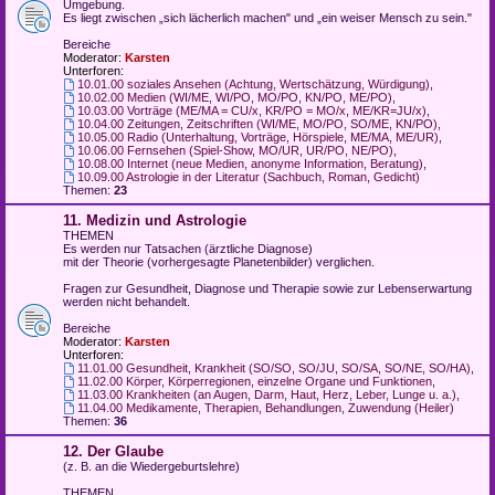
Umgebung.
Es liegt zwischen „sich lächerlich machen" und „ein weiser Mensch zu sein."
Bereiche
Moderator:
Karsten
Unterforen:
10.01.00 soziales Ansehen (Achtung, Wertschätzung, Würdigung)
,
10.02.00 Medien (WI/ME, WI/PO, MO/PO, KN/PO, ME/PO)
,
10.03.00 Vorträge (ME/MA = CU/x, KR/PO = MO/x, ME/KR=JU/x)
,
10.04.00 Zeitungen, Zeitschriften (WI/ME, MO/PO, SO/ME, KN/PO)
,
10.05.00 Radio (Unterhaltung, Vorträge, Hörspiele, ME/MA, ME/UR)
,
10.06.00 Fernsehen (Spiel-Show, MO/UR, UR/PO, NE/PO)
,
10.08.00 Internet (neue Medien, anonyme Information, Beratung)
,
10.09.00 Astrologie in der Literatur (Sachbuch, Roman, Gedicht)
Themen:
23
11. Medizin und Astrologie
THEMEN
Es werden nur Tatsachen (ärztliche Diagnose)
mit der Theorie (vorhergesagte Planetenbilder) verglichen.
Fragen zur Gesundheit, Diagnose und Therapie sowie zur Lebenserwartung
werden nicht behandelt.
Bereiche
Moderator:
Karsten
Unterforen:
11.01.00 Gesundheit, Krankheit (SO/SO, SO/JU, SO/SA, SO/NE, SO/HA)
,
11.02.00 Körper, Körperregionen, einzelne Organe und Funktionen
,
11.03.00 Krankheiten (an Augen, Darm, Haut, Herz, Leber, Lunge u. a.)
,
11.04.00 Medikamente, Therapien, Behandlungen, Zuwendung (Heiler)
Themen:
36
12. Der Glaube
(z. B. an die Wiedergeburtslehre)
THEMEN