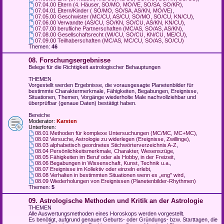
07.04.00 Eltern (4. Häuser, SO/MO, MO/VE, SO/SA, SO/KR)
,
07.04.01 Eltern/Kinder ( SO/MO, SO/SA, AS/KN, MO/VE)
,
07.05.00 Geschwister (MC/CU, AS/CU, SO/MO, SO/CU, KN/CU)
,
07.06.00 Verwandte (AS/CU, SO/KN, SO/CU, AS/KN, KN/CU)
,
07.07.00 berufliche Partnerschaften (MC/AS, SO/AS, AS/KN)
,
07.08.00 Gesellschaftsrecht (WI/CU, SO/CU, KN/CU, ME/CU)
,
07.09.00 Teilhaberschaften (MC/AS, MC/CU, SO/AS, SO/CU)
Themen:
46
08. Forschungsergebnisse
Belege für die Richtigkeit astrologischer Behauptungen
THEMEN
Vorgestellt werden Ergebnisse, die vorausgesagte Planetenbilder für
bestimmte Charaktermerkmale, Fähigkeiten, Begabungen, Ereignisse,
Situationen, Themen, Vorgänge wiederholte Male nachvollziehbar und
überprüfbar (genaue Daten) bestätigt haben.
Bereiche
Moderator:
Karsten
Unterforen:
08.01 Methoden für komplexe Untersuchungen (MC/MC, MC+MC)
,
08.02 Versuche, Astrologie zu widerlegen (Ereignisse, Zwillinge)
,
08.03 alphabetisch geordnetes Stichwörterverzeichnis A-Z
,
08.04 Persönlichkeitsmerkmale, Charakter, Wesenszüge
,
08.05 Fähigkeiten im Beruf oder als Hobby, in der Freizeit
,
08.06 Begabungen in Wissenschaft, Kunst, Technik u.a.
,
08.07 Ereignisse im Kollektiv oder einzeln erlebt
,
08.08 Verhalten in bestimmten Situationen wenn es „eng" wird
,
08.09 Wiederholungen von Ereignissen (Planetenbilder-Rhythmen)
Themen:
5
09. Astrologische Methoden und Kritik an der Astrologie
THEMEN
Alle Auswertungsmethoden eines Horoskops werden vorgestellt.
Es benötigt, aufgrund genauer Geburts- oder Gründungs- bzw. Starttagen, die