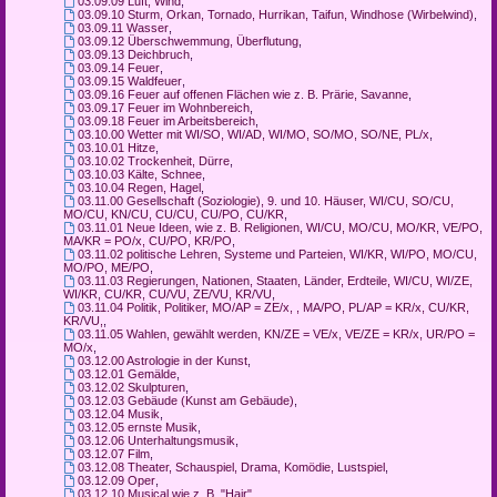
03.09.09 Luft, Wind
,
03.09.10 Sturm, Orkan, Tornado, Hurrikan, Taifun, Windhose (Wirbelwind)
,
03.09.11 Wasser
,
03.09.12 Überschwemmung, Überflutung
,
03.09.13 Deichbruch
,
03.09.14 Feuer
,
03.09.15 Waldfeuer
,
03.09.16 Feuer auf offenen Flächen wie z. B. Prärie, Savanne
,
03.09.17 Feuer im Wohnbereich
,
03.09.18 Feuer im Arbeitsbereich
,
03.10.00 Wetter mit WI/SO, WI/AD, WI/MO, SO/MO, SO/NE, PL/x
,
03.10.01 Hitze
,
03.10.02 Trockenheit, Dürre
,
03.10.03 Kälte, Schnee
,
03.10.04 Regen, Hagel
,
03.11.00 Gesellschaft (Soziologie), 9. und 10. Häuser, WI/CU, SO/CU,
MO/CU, KN/CU, CU/CU, CU/PO, CU/KR
,
03.11.01 Neue Ideen, wie z. B. Religionen, WI/CU, MO/CU, MO/KR, VE/PO,
MA/KR = PO/x, CU/PO, KR/PO
,
03.11.02 politische Lehren, Systeme und Parteien, WI/KR, WI/PO, MO/CU,
MO/PO, ME/PO
,
03.11.03 Regierungen, Nationen, Staaten, Länder, Erdteile, WI/CU, WI/ZE,
WI/KR, CU/KR, CU/VU, ZE/VU, KR/VU
,
03.11.04 Politik, Politiker, MO/AP = ZE/x, , MA/PO, PL/AP = KR/x, CU/KR,
KR/VU,
,
03.11.05 Wahlen, gewählt werden, KN/ZE = VE/x, VE/ZE = KR/x, UR/PO =
MO/x
,
03.12.00 Astrologie in der Kunst
,
03.12.01 Gemälde
,
03.12.02 Skulpturen
,
03.12.03 Gebäude (Kunst am Gebäude)
,
03.12.04 Musik
,
03.12.05 ernste Musik
,
03.12.06 Unterhaltungsmusik
,
03.12.07 Film
,
03.12.08 Theater, Schauspiel, Drama, Komödie, Lustspiel
,
03.12.09 Oper
,
03.12.10 Musical wie z. B. "Hair"
,