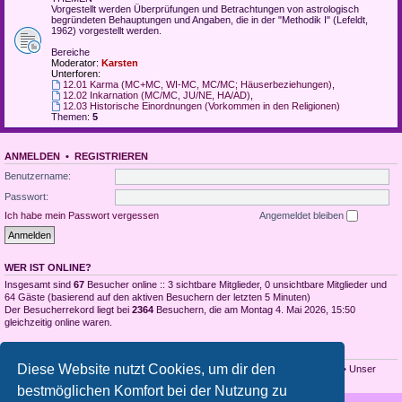
Vorgestellt werden Überprüfungen und Betrachtungen von astrologisch
begründeten Behauptungen und Angaben, die in der "Methodik I" (Lefeldt,
1962) vorgestellt werden.
Bereiche
Moderator:
Karsten
Unterforen:
12.01 Karma (MC+MC, WI-MC, MC/MC; Häuserbeziehungen)
,
12.02 Inkarnation (MC/MC, JU/NE, HA/AD)
,
12.03 Historische Einordnungen (Vorkommen in den Religionen)
Themen:
5
ANMELDEN
•
REGISTRIEREN
Benutzername:
Passwort:
Ich habe mein Passwort vergessen
Angemeldet bleiben
WER IST ONLINE?
Insgesamt sind
67
Besucher online :: 3 sichtbare Mitglieder, 0 unsichtbare Mitglieder und
64 Gäste (basierend auf den aktiven Besuchern der letzten 5 Minuten)
Der Besucherrekord liegt bei
2364
Besuchern, die am Montag 4. Mai 2026, 15:50
gleichzeitig online waren.
STATISTIK
Diese Website nutzt Cookies, um dir den
Beiträge insgesamt
3990
• Themen insgesamt
1929
• Mitglieder insgesamt
53
• Unser
neuestes Mitglied:
Danielgew
bestmöglichen Komfort bei der Nutzung zu