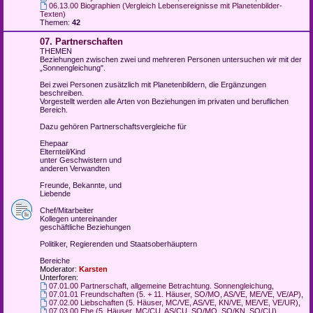
06.13.00 Biographien (Vergleich Lebensereignisse mit Planetenbilder-
Texten)
Themen:
42
07. Partnerschaften
THEMEN
Beziehungen zwischen zwei und mehreren Personen untersuchen wir mit der
„Sonnengleichung".
Bei zwei Personen zusätzlich mit Planetenbildern, die Ergänzungen
beschreiben.
Vorgestellt werden alle Arten von Beziehungen im privaten und beruflichen
Bereich.
Dazu gehören Partnerschaftsvergleiche für
Ehepaar
Elternteil/Kind
unter Geschwistern und
anderen Verwandten
Freunde, Bekannte, und
Liebende
Chef/Mitarbeiter
Kollegen untereinander
geschäftliche Beziehungen
Politiker, Regierenden und Staatsoberhäuptern
Bereiche
Moderator:
Karsten
Unterforen:
07.01.00 Partnerschaft, allgemeine Betrachtung. Sonnengleichung
,
07.01.01 Freundschaften (5. + 11. Häuser, SO/MO, AS/VE, ME/VE, VE/AP)
,
07.02.00 Liebschaften (5. Häuser, MC/VE, AS/VE, KN/VE, ME/VE, VE/UR)
,
07.03.00 Ehe (5. Häuser, MC/CU, AS/CU, SO/MO, SO/KN, SO/CU)
,