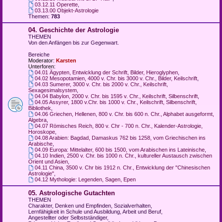
03.12.11 Operette
,
03.13.00 Objekt-Astrologie
Themen:
783
04. Geschichte der Astrologie
THEMEN
Von den Anfängen bis zur Gegenwart.
Bereiche
Moderator:
Karsten
Unterforen:
04.01 Ägypten, Entwicklung der Schrift, Bilder, Hieroglyphen
,
04.02 Mesopotamien, 4000 v. Chr. bis 3000 v. Chr., Bilder, Keilschrift
,
04.03 Sumerer, 3000 v. Chr. bis 2000 v. Chr., Keilschrift,
Sexagesimalsystem
,
04.04 Babylon, 2000 v. Chr. bis 1595 v. Chr., Keilschrift, Silbenschrift
,
04.05 Assyrer, 1800 v.Chr. bis 1000 v. Chr., Keilschrift, Silbenschrift,
Bibliothek
,
04.06 Griechen, Hellenen, 800 v. Chr. bis 600 n. Chr., Alphabet ausgeformt,
Algebra
,
04.07 Römisches Reich, 800 v. Chr - 700 n. Chr., Kalender-Astrologie,
Horoskope
,
04.08 Arabien: Bagdad, Damaskus 762 bis 1258, vom Griechischen ins
Arabische
,
04.09 Europa: Mittelalter, 600 bis 1500, vom Arabischen ins Lateinische
,
04.10 Indien, 2500 v. Chr. bis 1000 n. Chr., kultureller Austausch zwischen
Orient und Asien
,
04.11 China, 3500 v. Chr bis 1912 n. Chr., Entwicklung der "Chinesischen
Astrologie"
,
04.12 Mythologie: Legenden, Sagen, Epen
05. Astrologische Gutachten
THEMEN
Charakter, Denken und Empfinden, Sozialverhalten,
Lernfähigkeit in Schule und Ausbildung, Arbeit und Beruf,
Angestellter oder Selbstständiger,