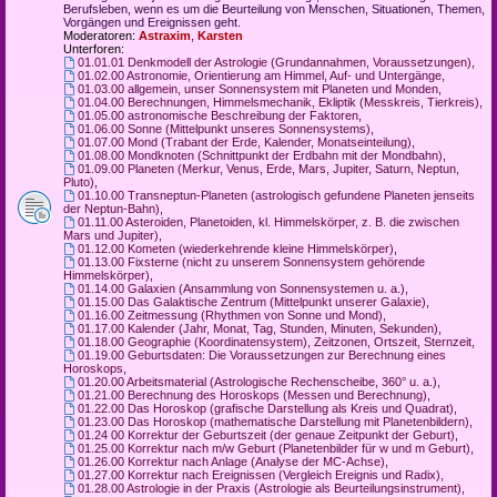
Berufsleben, wenn es um die Beurteilung von Menschen, Situationen, Themen,
Vorgängen und Ereignissen geht.
Moderatoren:
Astraxim
,
Karsten
Unterforen:
01.01.01 Denkmodell der Astrologie (Grundannahmen, Voraussetzungen)
,
01.02.00 Astronomie, Orientierung am Himmel, Auf- und Untergänge
,
01.03.00 allgemein, unser Sonnensystem mit Planeten und Monden
,
01.04.00 Berechnungen, Himmelsmechanik, Ekliptik (Messkreis, Tierkreis)
,
01.05.00 astronomische Beschreibung der Faktoren
,
01.06.00 Sonne (Mittelpunkt unseres Sonnensystems)
,
01.07.00 Mond (Trabant der Erde, Kalender, Monatseinteilung)
,
01.08.00 Mondknoten (Schnittpunkt der Erdbahn mit der Mondbahn)
,
01.09.00 Planeten (Merkur, Venus, Erde, Mars, Jupiter, Saturn, Neptun,
Pluto)
,
01.10.00 Transneptun-Planeten (astrologisch gefundene Planeten jenseits
der Neptun-Bahn)
,
01.11.00 Asteroiden, Planetoiden, kl. Himmelskörper, z. B. die zwischen
Mars und Jupiter)
,
01.12.00 Kometen (wiederkehrende kleine Himmelskörper)
,
01.13.00 Fixsterne (nicht zu unserem Sonnensystem gehörende
Himmelskörper)
,
01.14.00 Galaxien (Ansammlung von Sonnensystemen u. a.)
,
01.15.00 Das Galaktische Zentrum (Mittelpunkt unserer Galaxie)
,
01.16.00 Zeitmessung (Rhythmen von Sonne und Mond)
,
01.17.00 Kalender (Jahr, Monat, Tag, Stunden, Minuten, Sekunden)
,
01.18.00 Geographie (Koordinatensystem), Zeitzonen, Ortszeit, Sternzeit
,
01.19.00 Geburtsdaten: Die Voraussetzungen zur Berechnung eines
Horoskops
,
01.20.00 Arbeitsmaterial (Astrologische Rechenscheibe, 360° u. a.)
,
01.21.00 Berechnung des Horoskops (Messen und Berechnung)
,
01.22.00 Das Horoskop (grafische Darstellung als Kreis und Quadrat)
,
01.23.00 Das Horoskop (mathematische Darstellung mit Planetenbildern)
,
01.24 00 Korrektur der Geburtszeit (der genaue Zeitpunkt der Geburt)
,
01.25.00 Korrektur nach m/w Geburt (Planetenbilder für w und m Geburt)
,
01.26.00 Korrektur nach Anlage (Analyse der MC-Achse)
,
01.27.00 Korrektur nach Ereignissen (Vergleich Ereignis und Radix)
,
01.28.00 Astrologie in der Praxis (Astrologie als Beurteilungsinstrument)
,