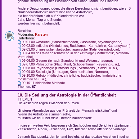
genaue Berechnung der Positionen von Sonne, Mond und Planeten.
Andere Deutungsmethoden, die diese Berechnung nicht benötigen, wie z. B.
"Kalenderastrologie" und "Chinesische Astrologie",
sie beschränken sich auf Kalenderdaten wie
Jahr, Monat, Tag und Stunde,
werden hier nicht behandelt.
Bereiche
Moderator:
Karsten
Unterforen:
09.01.00 westliche (Häusermethoden, klassische, psychologische)
,
09.02.00 indische (Hinduismus, Buddismus, Karmalehre, Kastensystem)
,
09.03.00 chinesische, tibetische, japanische (Kalenderastrologie)
,
09.04.00 das Wissenschaftliche in der Astrologie (Mathematik, Methodik,
Versuche)
,
09.06.00 Gegner (je nach Standpunkt und Weltanschauung)
,
09.07.00 Philosophie (Plato, Kant, Schopenhauer, Feyerling u. a.)
,
09.08.00 Psychologie (Entwicklungs-, Verhaltens-, Sozial- u. a.)
,
09.09.00 Soziologie (Umfragen, Kommunikation, Normen)
,
09.10.00 Religion (jüdische, christliche, buddistische, hinduistische,
moslemische u. a.)
,
09.10.11 siderische Methode
Themen:
67
10. Die Stellung der Astrologie in der Öffentlichkeit
THEMEN
Die Ansichten liegen zwischen den Polen
„finsterer Aberglaube aus der Frühzeit der Menschheitskultur" und
"wenn die Astrologie stimmen sollte,
müssten wir neu über viele Themen nachdenken".
In diesem weiten Feld bewegen sich Sachbücher und Berichte in Zeitungen,
Zeitschriften, Radio, Fernsehen, Film, Internet sowie öffentliche Vorträge.
Je nach Standpunkt, den jemand bezieht, ist das soziale Ansehen in seiner