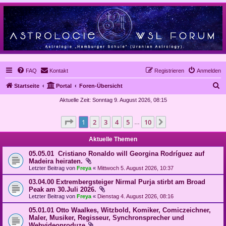
FAQ
Kontakt
Registrieren
Anmelden
S
Startseite
Portal
Foren-Übersicht
u
Aktuelle Zeit: Sonntag 9. August 2026, 08:15
c
Seite
1
von
10
1
2
3
4
5
10
Nächste
h
…
e
Aktuelle Themen
05.05.01 Cristiano Ronaldo will Georgina Rodríguez auf
Madeira heiraten.
Letzter Beitrag von
Freya
«
Mittwoch 5. August 2026, 10:37
03.04.00 Extrembergsteiger Nirmal Purja stirbt am Broad
Peak am 30.Juli 2026.
Letzter Beitrag von
Freya
«
Dienstag 4. August 2026, 08:16
05.01.01 Otto Waalkes, Witzbold, Komiker, Comiczeichner,
Maler, Musiker, Regisseur, Synchronsprecher und
Webvideoproduze