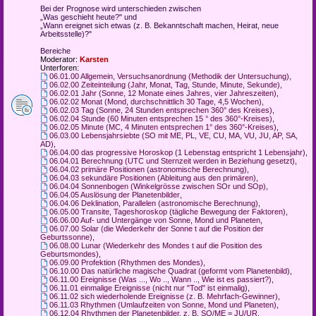
Bei der Prognose wird unterschieden zwischen
„Was geschieht heute?" und
„Wann ereignet sich etwas (z. B. Bekanntschaft machen, Heirat, neue
Arbeitsstelle)?"
Bereiche
Moderator:
Karsten
Unterforen:
06.01.00 Allgemein, Versuchsanordnung (Methodik der Untersuchung)
,
06.02.00 Zeiteinteilung (Jahr, Monat, Tag, Stunde, Minute, Sekunde)
,
06.02.01 Jahr (Sonne, 12 Monate eines Jahres, vier Jahreszeiten)
,
06.02.02 Monat (Mond, durchschnittlich 30 Tage, 4,5 Wochen)
,
06.02.03 Tag (Sonne, 24 Stunden entsprechen 360° des Kreises)
,
06.02.04 Stunde (60 Minuten entsprechen 15 ° des 360°-Kreises)
,
06.02.05 Minute (MC, 4 Minuten entsprechen 1° des 360°-Kreises)
,
06.03.00 Lebensjahrsiebte (SO mit ME, PL, VE, CU, MA, VU, JU, AP, SA,
AD)
,
06.04.00 das progressive Horoskop (1 Lebenstag entspricht 1 Lebensjahr)
,
06.04.01 Berechnung (UTC und Sternzeit werden in Beziehung gesetzt)
,
06.04.02 primäre Positionen (astronomische Berechnung)
,
06.04.03 sekundäre Positionen (Ableitung aus den primären)
,
06.04.04 Sonnenbogen (Winkelgrösse zwischen SOr und SOp)
,
06.04.05 Auslösung der Planetenbilder
,
06.04.06 Deklination, Parallelen (astronomische Berechnung)
,
06.05.00 Transite, Tageshoroskop (tägliche Bewegung der Faktoren)
,
06.06.00 Auf- und Untergänge von Sonne, Mond und Planeten
,
06.07.00 Solar (die Wiederkehr der Sonne t auf die Position der
Geburtssonne)
,
06.08.00 Lunar (Wiederkehr des Mondes t auf die Position des
Geburtsmondes)
,
06.09.00 Profektion (Rhythmen des Mondes)
,
06.10.00 Das natürliche magische Quadrat (geformt vom Planetenbild)
,
06.11.00 Ereignisse (Was ..., Wo .., Wann .., Wie ist es passiert?)
,
06.11.01 einmalige Ereignisse (nicht nur "Tod" ist einmalig)
,
06.11.02 sich wiederholende Ereignisse (z. B. Mehrfach-Gewinner)
,
06.11.03 Rhythmen (Umlaufzeiten von Sonne, Mond und Planeten)
,
06.12.04 Rhythmen der Planetenbilder, z. B. SO/ME = JU/UR
,