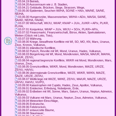
03.04.19 Betrieb
,
03.04.20 Aussenraum wie z. B. Stadien
,
03.04.21 Gebäude, Brücken, Stege, Strassen, Wege
,
03.05.00 Epidemien, Seuchen WI/HA, SO/NE = HA/x, MA/NE, SA/NE,
NE/HA
,
03.06.00 Hungersnöte, Massensterben, WI/HA = AD/x, MA/SA, SA/NE,
SA/AD, NE/HA, HA/AD
,
03.07.00 Wirtschaft, WI/JU, WI/AP, KN/AP = JU/x, JU/KR = AP/x, PL/KR,
PL/HA
,
03.07.01 Konjunktur, WI/AP = JU/x, WI/JU = SO/x, PL/KR= AP/x
,
03.07.02 Finanzmarkt, Finanzwirtschaft, Börse, Aktien, Spekulationen,
Wetten (Glück mit Lotto, Toto)
,
03.07.03 Währung
,
03.08.00 Kriege, bewaffnete Konflikte mit WI, SO, MO, KN, Mars, Uranus,
Zeus, Kronos, Vulkanus
,
03.08.01 inländische Konflikte
,
03.08.02 Putsch, Revolte mit WI, Mond, Uranus, Hades, Vulkanus
,
03.08.03 Bürgerkrieg mit WI, Mond, Mondknoten, MA/SA, MA/UR, MA/HA,
SA/UR, ZE/VU
,
03.08.04 regional begrenzte Konflikte, WI/KR mit Mond, Mondknoten, Mars,
Uranus, Zeus
,
03.08.05 Grenzkonflikte, WI/KR, Mond, Mondknoten, MA/ZE, UR/ZE,
ZE/VU, HA/VU
,
03.08.06 überregionale Grenzkonflikte, WI/ZE, WI/KR, WI/KN, MA/ZE,
SA/ZE, UR/ZE, ZE/VU
,
03.08.07 Weltkriege mit WI/ZE, WI/KE, ZE/VU, MA/UR, MA/ZE, UR/ZE,
UR/VU, HA/VU, VU/PO
,
03.09.00 Katastrophen mit Cupido, Hades, Zeus, Apollon, Vulkanus
,
03.09.01 Entdecker, Erfindung, Nobelpreis, Erde
,
03.09.02 Erdbeben mit WI, Sonne, Mars, Saturn, Uranus, Neptun, Admetos,
Vulkanus
,
03.09.03 Vulkane mit Mars, Uranus, Neptun, Zeus, Admetos, Vulkanus
,
03.09.04 Meteoriten-Einschläge
,
03.09.05 Erdrutsche
,
03.09.06 Felsbrocken
,
03.09.07 entwurzelte Bäume
,
03.09.08 Staumauer
,