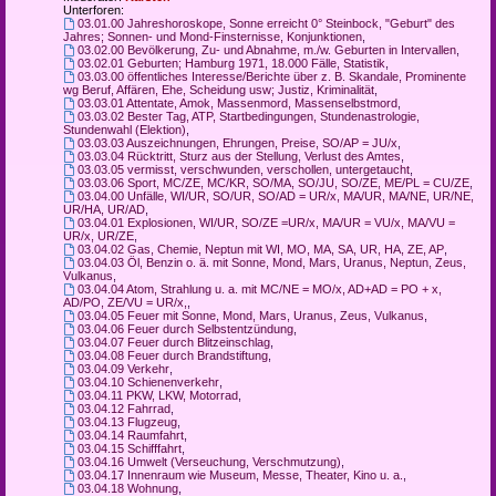
Unterforen:
03.01.00 Jahreshoroskope, Sonne erreicht 0° Steinbock, "Geburt" des
Jahres; Sonnen- und Mond-Finsternisse, Konjunktionen
,
03.02.00 Bevölkerung, Zu- und Abnahme, m./w. Geburten in Intervallen
,
03.02.01 Geburten; Hamburg 1971, 18.000 Fälle, Statistik
,
03.03.00 öffentliches Interesse/Berichte über z. B. Skandale, Prominente
wg Beruf, Affären, Ehe, Scheidung usw; Justiz, Kriminalität
,
03.03.01 Attentate, Amok, Massenmord, Massenselbstmord
,
03.03.02 Bester Tag, ATP, Startbedingungen, Stundenastrologie,
Stundenwahl (Elektion)
,
03.03.03 Auszeichnungen, Ehrungen, Preise, SO/AP = JU/x
,
03.03.04 Rücktritt, Sturz aus der Stellung, Verlust des Amtes
,
03.03.05 vermisst, verschwunden, verschollen, untergetaucht
,
03.03.06 Sport, MC/ZE, MC/KR, SO/MA, SO/JU, SO/ZE, ME/PL = CU/ZE
,
03.04.00 Unfälle, WI/UR, SO/UR, SO/AD = UR/x, MA/UR, MA/NE, UR/NE,
UR/HA, UR/AD
,
03.04.01 Explosionen, WI/UR, SO/ZE =UR/x, MA/UR = VU/x, MA/VU =
UR/x, UR/ZE
,
03.04.02 Gas, Chemie, Neptun mit WI, MO, MA, SA, UR, HA, ZE, AP
,
03.04.03 Öl, Benzin o. ä. mit Sonne, Mond, Mars, Uranus, Neptun, Zeus,
Vulkanus
,
03.04.04 Atom, Strahlung u. a. mit MC/NE = MO/x, AD+AD = PO + x,
AD/PO, ZE/VU = UR/x,
,
03.04.05 Feuer mit Sonne, Mond, Mars, Uranus, Zeus, Vulkanus
,
03.04.06 Feuer durch Selbstentzündung
,
03.04.07 Feuer durch Blitzeinschlag
,
03.04.08 Feuer durch Brandstiftung
,
03.04.09 Verkehr
,
03.04.10 Schienenverkehr
,
03.04.11 PKW, LKW, Motorrad
,
03.04.12 Fahrrad
,
03.04.13 Flugzeug
,
03.04.14 Raumfahrt
,
03.04.15 Schifffahrt
,
03.04.16 Umwelt (Verseuchung, Verschmutzung)
,
03.04.17 Innenraum wie Museum, Messe, Theater, Kino u. a.
,
03.04.18 Wohnung
,