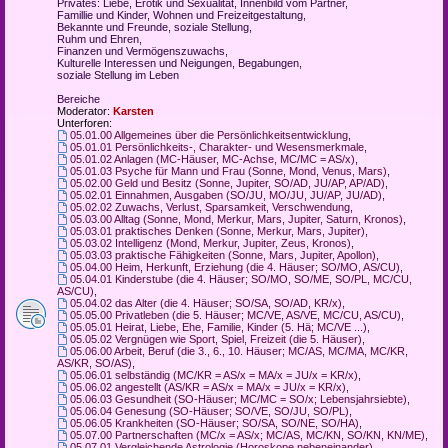
Privates: Liebe, Erotik und Sexualität, Innenbild vom Partner,
Famillie und Kinder, Wohnen und Freizeitgestaltung,
Bekannte und Freunde, soziale Stellung,
Ruhm und Ehren,
Finanzen und Vermögenszuwachs,
Kulturelle Interessen und Neigungen, Begabungen,
soziale Stellung im Leben
Bereiche
Moderator:
Karsten
Unterforen:
05.01.00 Allgemeines über die Persönlichkeitsentwicklung
,
05.01.01 Persönlichkeits-, Charakter- und Wesensmerkmale
,
05.01.02 Anlagen (MC-Häuser, MC-Achse, MC/MC = AS/x)
,
05.01.03 Psyche für Mann und Frau (Sonne, Mond, Venus, Mars)
,
05.02.00 Geld und Besitz (Sonne, Jupiter, SO/AD, JU/AP, AP/AD)
,
05.02.01 Einnahmen, Ausgaben (SO/JU, MO/JU, JU/AP, JU/AD)
,
05.02.02 Zuwachs, Verlust, Sparsamkeit, Verschwendung
,
05.03.00 Alltag (Sonne, Mond, Merkur, Mars, Jupiter, Saturn, Kronos)
,
05.03.01 praktisches Denken (Sonne, Merkur, Mars, Jupiter)
,
05.03.02 Intelligenz (Mond, Merkur, Jupiter, Zeus, Kronos)
,
05.03.03 praktische Fähigkeiten (Sonne, Mars, Jupiter, Apollon)
,
05.04.00 Heim, Herkunft, Erziehung (die 4. Häuser; SO/MO, AS/CU)
,
05.04.01 Kinderstube (die 4. Häuser; SO/MO, SO/ME, SO/PL, MC/CU,
AS/CU)
,
05.04.02 das Alter (die 4. Häuser; SO/SA, SO/AD, KR/x)
,
05.05.00 Privatleben (die 5. Häuser; MC/VE, AS/VE, MC/CU, AS/CU)
,
05.05.01 Heirat, Liebe, Ehe, Familie, Kinder (5. Hä; MC/VE ...)
,
05.05.02 Vergnügen wie Sport, Spiel, Freizeit (die 5. Häuser)
,
05.06.00 Arbeit, Beruf (die 3., 6., 10. Häuser; MC/AS, MC/MA, MC/KR,
AS/KR, SO/AS)
,
05.06.01 selbständig (MC/KR = AS/x = MA/x = JU/x = KR/x)
,
05.06.02 angestellt (AS/KR = AS/x = MA/x = JU/x = KR/x)
,
05.06.03 Gesundheit (SO-Häuser; MC/MC = SO/x; Lebensjahrsiebte)
,
05.06.04 Genesung (SO-Häuser; SO/VE, SO/JU, SO/PL)
,
05.06.05 Krankheiten (SO-Häuser; SO/SA, SO/NE, SO/HA)
,
05.07.00 Partnerschaften (MC/x = AS/x; MC/AS, MC/KN, SO/KN, KN/ME)
,
05.07.01 Vergleichende Astrologie (Horoskope nebeneinander)
,