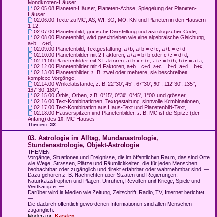
Mondknoten-Häuser
,
02.05.08 Planeten-Häuser, Planeten-Achse, Spiegelung der Planeten-
Häuser
,
02.06.00 Texte zu MC, AS, WI, SO, MO, KN und Planeten in den Häusern
1-12
,
02.07.00 Planetenbild, grafische Darstellung und astrologischer Code
,
02.08.00 Planetenbild, wird geschrieben wie eine algebraische Gleichung,
a+b = c+d
,
02.09.00 Planetenbild, Textgestaltung, a+b, a+b = c+c, a+b = c+d
,
02.10.00 Planetenbilder mit 2 Faktoren, a+a = b+b oder c+c = d+d
,
02.11.00 Planetenbilder mit 3 Faktoren, a+b = c+c, a+c = b+b, b+c = a+a
,
02.12.00 Planetenbilder mit 4 Faktoren, a+b = c+d, a+c = b+d, a+d = b+c
,
02.13.00 Planetenbilder, z. B. zwei oder mehrere, sie beschreiben
komplexe Vorgänge
,
02.14.00 Winkelabstände, z. B. 22°30', 45°, 67°30', 90°, 112°30', 135°,
167°30, 180°
,
02.15.00 Orbis, Orben, z.B. 0°15', 0°30', 0°45', 1°00' und grösser
,
02.16.00 Text-Kombinationen, Textgestaltung, sinnvolle Kombinationen
,
02.17.00 Text-Kombination aus Haus-Text und Planetenbild-Text
,
02.18.00 Häuserspitzen und Planetenbilder, z. B. MC ist die Spitze (der
Anfang) des 10. MC-Hauses
Themen:
32
03. Astrologie im Alltag, Mundanastrologie,
Stundenastrologie, Objekt-Astrologie
THEMEN
Vorgänge, Situationen und Ereignisse, die im öffentlichen Raum, das sind Orte
wie Wege, Strassen, Plätze und Räumlichkeiten, die für jeden Menschen
beobachtbar oder zugänglich und direkt erfahrbar oder wahrnehmbar sind. —
Dazu gehören z. B. Nachrichten über Staaten und Regierungen,
Naturkatastrophen und Plagen, Unruhen, Revolten und Kriege, Spiele und
Wettkämpfe. —
Darüber wird in Medien wie Zeitung, Zeitschrift, Radio, TV, Internet berichtet.
—
Die dadurch öffentlich gewordenen Informationen sind allen Menschen
zugänglich.
Moderator:
Karsten