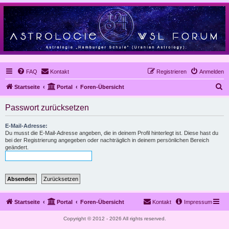
FAQ
Kontakt
Registrieren
Anmelden
S
Startseite
Portal
Foren-Übersicht
u
Passwort zurücksetzen
c
h
E-Mail-Adresse:
Du musst die E-Mail-Adresse angeben, die in deinem Profil hinterlegt ist. Diese hast du
e
bei der Registrierung angegeben oder nachträglich in deinem persönlichen Bereich
geändert.
Startseite
Portal
Foren-Übersicht
Kontakt
Impressum
Copyright © 2012 - 2026 All rights reserved.