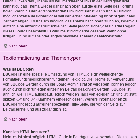
Durch Klicken des „Thema als neu markieren“-Links in der Beitragsansicht
kannst du das Thema wieder ganz nach oben auf die erste Seite des Forums
holen. Wenn du den entsprechenden Link nicht siehst, dann ist die Funktion
möglicherweise deaktiviert oder seit der letzten Markierung ist nicht genügend
Zeit vergangen. Es ist auch möglich, das Thema nach oben zu holen, indem du
einfach eine Antwort darauf schreibst. Stelle jedoch sicher, dass du die Regeln
dieses Boards beachtest! Es wird meist nicht gerne gesehen, wenn ohne
triftigen Grund auf alte oder abgeschlossene Themen geantwortet wird.
Nach oben
Textformatierung und Thementypen
Was ist BBCode?
BBCode ist eine spezielle Umsetzung von HTML, die dir weitreichende
Formatierungsmöglichkeiten für deinen Text gibt. Die Rechte zur Verwendung
von BBCode werden durch die Board-Administration vergeben, können jedoch
auch durch dich für jeden einzelnen Beitrag deaktiviert werden. BBCode ist
ähnlich wie HTML aufgebaut, jedoch werden Tags von eckigen („[“ und „]“) statt
spitzen („<“ und „>“) Klammern eingeschlossen. Weitere Informationen zu
BBCode findest du auf einer speziellen Hilfe-Seite, die von der Seite zur
Beitragserstellung aus zugänglich ist.
Nach oben
Kann ich HTML benutzen?
Nein, es ist nicht möglich, HTML-Code in Beiträgen zu verwenden. Die meisten