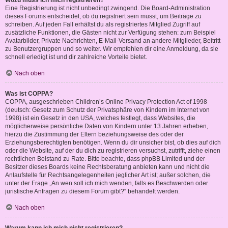
Wozu muss ich mich registrieren?
Eine Registrierung ist nicht unbedingt zwingend. Die Board-Administration
dieses Forums entscheidet, ob du registriert sein musst, um Beiträge zu
schreiben. Auf jeden Fall erhältst du als registriertes Mitglied Zugriff auf
zusätzliche Funktionen, die Gästen nicht zur Verfügung stehen: zum Beispiel
Avatarbilder, Private Nachrichten, E-Mail-Versand an andere Mitglieder, Beitritt
zu Benutzergruppen und so weiter. Wir empfehlen dir eine Anmeldung, da sie
schnell erledigt ist und dir zahlreiche Vorteile bietet.
Nach oben
Was ist COPPA?
COPPA, ausgeschrieben Children’s Online Privacy Protection Act of 1998
(deutsch: Gesetz zum Schutz der Privatsphäre von Kindern im Internet von
1998) ist ein Gesetz in den USA, welches festlegt, dass Websites, die
möglicherweise persönliche Daten von Kindern unter 13 Jahren erheben,
hierzu die Zustimmung der Eltern beziehungsweise des oder der
Erziehungsberechtigten benötigen. Wenn du dir unsicher bist, ob dies auf dich
oder die Website, auf der du dich zu registrieren versuchst, zutrifft, ziehe einen
rechtlichen Beistand zu Rate. Bitte beachte, dass phpBB Limited und der
Besitzer dieses Boards keine Rechtsberatung anbieten kann und nicht die
Anlaufstelle für Rechtsangelegenheiten jeglicher Art ist; außer solchen, die
unter der Frage „An wen soll ich mich wenden, falls es Beschwerden oder
juristische Anfragen zu diesem Forum gibt?“ behandelt werden.
Nach oben