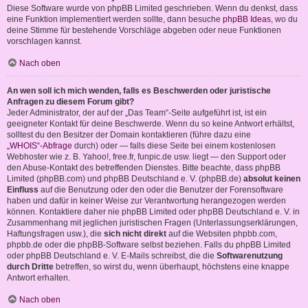
Diese Software wurde von phpBB Limited geschrieben. Wenn du denkst, dass
eine Funktion implementiert werden sollte, dann besuche
phpBB Ideas
, wo du
deine Stimme für bestehende Vorschläge abgeben oder neue Funktionen
vorschlagen kannst.
Nach oben
An wen soll ich mich wenden, falls es Beschwerden oder juristische
Anfragen zu diesem Forum gibt?
Jeder Administrator, der auf der „Das Team“-Seite aufgeführt ist, ist ein
geeigneter Kontakt für deine Beschwerde. Wenn du so keine Antwort erhältst,
solltest du den Besitzer der Domain kontaktieren (führe dazu eine
„WHOIS“-Abfrage
durch) oder — falls diese Seite bei einem kostenlosen
Webhoster wie z. B. Yahoo!, free.fr, funpic.de usw. liegt — den Support oder
den Abuse-Kontakt des betreffenden Dienstes. Bitte beachte, dass phpBB
Limited (phpBB.com) und phpBB Deutschland e. V. (phpBB.de)
absolut keinen
Einfluss
auf die Benutzung oder den oder die Benutzer der Forensoftware
haben und dafür in keiner Weise zur Verantwortung herangezogen werden
können. Kontaktiere daher nie phpBB Limited oder phpBB Deutschland e. V. in
Zusammenhang mit jeglichen juristischen Fragen (Unterlassungserklärungen,
Haftungsfragen usw.), die
sich nicht direkt
auf die Websiten phpbb.com,
phpbb.de oder die phpBB-Software selbst beziehen. Falls du phpBB Limited
oder phpBB Deutschland e. V. E-Mails schreibst, die die
Softwarenutzung
durch Dritte
betreffen, so wirst du, wenn überhaupt, höchstens eine knappe
Antwort erhalten.
Nach oben