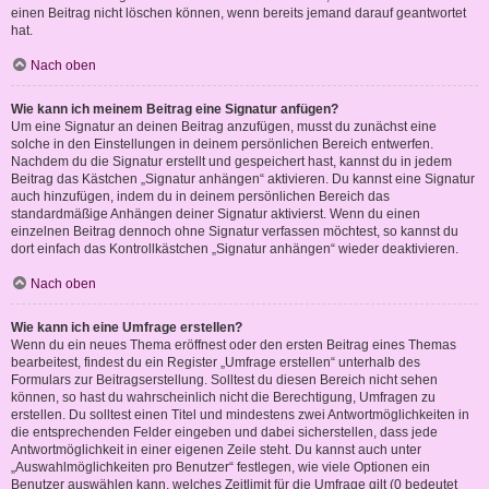
einen Beitrag nicht löschen können, wenn bereits jemand darauf geantwortet
hat.
Nach oben
Wie kann ich meinem Beitrag eine Signatur anfügen?
Um eine Signatur an deinen Beitrag anzufügen, musst du zunächst eine
solche in den Einstellungen in deinem persönlichen Bereich entwerfen.
Nachdem du die Signatur erstellt und gespeichert hast, kannst du in jedem
Beitrag das Kästchen „Signatur anhängen“ aktivieren. Du kannst eine Signatur
auch hinzufügen, indem du in deinem persönlichen Bereich das
standardmäßige Anhängen deiner Signatur aktivierst. Wenn du einen
einzelnen Beitrag dennoch ohne Signatur verfassen möchtest, so kannst du
dort einfach das Kontrollkästchen „Signatur anhängen“ wieder deaktivieren.
Nach oben
Wie kann ich eine Umfrage erstellen?
Wenn du ein neues Thema eröffnest oder den ersten Beitrag eines Themas
bearbeitest, findest du ein Register „Umfrage erstellen“ unterhalb des
Formulars zur Beitragserstellung. Solltest du diesen Bereich nicht sehen
können, so hast du wahrscheinlich nicht die Berechtigung, Umfragen zu
erstellen. Du solltest einen Titel und mindestens zwei Antwortmöglichkeiten in
die entsprechenden Felder eingeben und dabei sicherstellen, dass jede
Antwortmöglichkeit in einer eigenen Zeile steht. Du kannst auch unter
„Auswahlmöglichkeiten pro Benutzer“ festlegen, wie viele Optionen ein
Benutzer auswählen kann, welches Zeitlimit für die Umfrage gilt (0 bedeutet