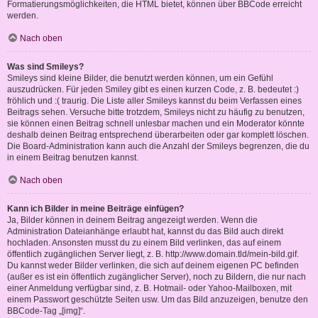
Formatierungsmöglichkeiten, die HTML bietet, können über BBCode erreicht
werden.
Nach oben
Was sind Smileys?
Smileys sind kleine Bilder, die benutzt werden können, um ein Gefühl
auszudrücken. Für jeden Smiley gibt es einen kurzen Code, z. B. bedeutet :)
fröhlich und :( traurig. Die Liste aller Smileys kannst du beim Verfassen eines
Beitrags sehen. Versuche bitte trotzdem, Smileys nicht zu häufig zu benutzen,
sie können einen Beitrag schnell unlesbar machen und ein Moderator könnte
deshalb deinen Beitrag entsprechend überarbeiten oder gar komplett löschen.
Die Board-Administration kann auch die Anzahl der Smileys begrenzen, die du
in einem Beitrag benutzen kannst.
Nach oben
Kann ich Bilder in meine Beiträge einfügen?
Ja, Bilder können in deinem Beitrag angezeigt werden. Wenn die
Administration Dateianhänge erlaubt hat, kannst du das Bild auch direkt
hochladen. Ansonsten musst du zu einem Bild verlinken, das auf einem
öffentlich zugänglichen Server liegt, z. B. http://www.domain.tld/mein-bild.gif.
Du kannst weder Bilder verlinken, die sich auf deinem eigenen PC befinden
(außer es ist ein öffentlich zugänglicher Server), noch zu Bildern, die nur nach
einer Anmeldung verfügbar sind, z. B. Hotmail- oder Yahoo-Mailboxen, mit
einem Passwort geschützte Seiten usw. Um das Bild anzuzeigen, benutze den
BBCode-Tag „[img]“.