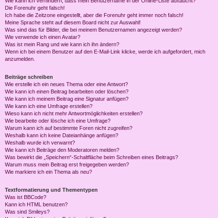
Wie kann ich verhindern, dass mein Benutzername in der Online-Liste auftaucht?
Die Forenuhr geht falsch!
Ich habe die Zeitzone eingestellt, aber die Forenuhr geht immer noch falsch!
Meine Sprache steht auf diesem Board nicht zur Auswahl!
Was sind das für Bilder, die bei meinem Benutzernamen angezeigt werden?
Wie verwende ich einen Avatar?
Was ist mein Rang und wie kann ich ihn ändern?
Wenn ich bei einem Benutzer auf den E-Mail-Link klicke, werde ich aufgefordert, mich
anzumelden.
Beiträge schreiben
Wie erstelle ich ein neues Thema oder eine Antwort?
Wie kann ich einen Beitrag bearbeiten oder löschen?
Wie kann ich meinem Beitrag eine Signatur anfügen?
Wie kann ich eine Umfrage erstellen?
Wieso kann ich nicht mehr Antwortmöglichkeiten erstellen?
Wie bearbeite oder lösche ich eine Umfrage?
Warum kann ich auf bestimmte Foren nicht zugreifen?
Weshalb kann ich keine Dateianhänge anfügen?
Weshalb wurde ich verwarnt?
Wie kann ich Beiträge den Moderatoren melden?
Was bewirkt die „Speichern“-Schaltfläche beim Schreiben eines Beitrags?
Warum muss mein Beitrag erst freigegeben werden?
Wie markiere ich ein Thema als neu?
Textformatierung und Thementypen
Was ist BBCode?
Kann ich HTML benutzen?
Was sind Smileys?