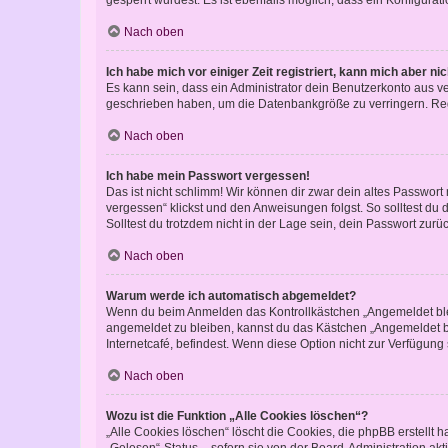
Nach oben
Ich habe mich vor einiger Zeit registriert, kann mich aber n
Es kann sein, dass ein Administrator dein Benutzerkonto aus v
geschrieben haben, um die Datenbankgröße zu verringern. Regis
Nach oben
Ich habe mein Passwort vergessen!
Das ist nicht schlimm! Wir können dir zwar dein altes Passwort
vergessen“ klickst und den Anweisungen folgst. So solltest du
Solltest du trotzdem nicht in der Lage sein, dein Passwort zur
Nach oben
Warum werde ich automatisch abgemeldet?
Wenn du beim Anmelden das Kontrollkästchen „Angemeldet bleib
angemeldet zu bleiben, kannst du das Kästchen „Angemeldet b
Internetcafé, befindest. Wenn diese Option nicht zur Verfügung
Nach oben
Wozu ist die Funktion „Alle Cookies löschen“?
„Alle Cookies löschen“ löscht die Cookies, die phpBB erstellt
„Gelesen“-Status – sofern sie von der Board-Administration ak