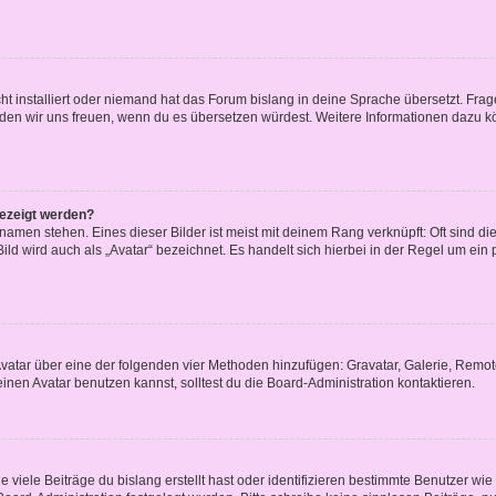
t installiert oder niemand hat das Forum bislang in deine Sprache übersetzt. Frag
, würden wir uns freuen, wenn du es übersetzen würdest. Weitere Informationen dazu
gezeigt werden?
amen stehen. Eines dieser Bilder ist meist mit deinem Rang verknüpft: Oft sind di
ld wird auch als „Avatar“ bezeichnet. Es handelt sich hierbei in der Regel um ein
 Avatar über eine der folgenden vier Methoden hinzufügen: Gravatar, Galerie, Rem
en Avatar benutzen kannst, solltest du die Board-Administration kontaktieren.
viele Beiträge du bislang erstellt hast oder identifizieren bestimmte Benutzer w