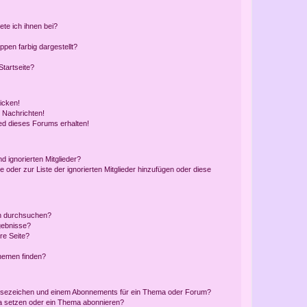
ete ich ihnen bei?
en farbig dargestellt?
tartseite?
icken!
 Nachrichten!
ed dieses Forums erhalten!
d ignorierten Mitglieder?
e oder zur Liste der ignorierten Mitglieder hinzufügen oder diese
en durchsuchen?
gebnisse?
re Seite?
hemen finden?
esezeichen und einem Abonnements für ein Thema oder Forum?
a setzen oder ein Thema abonnieren?