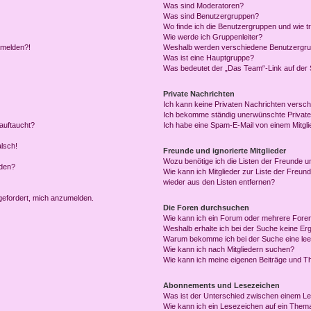
Was sind Moderatoren?
Was sind Benutzergruppen?
Wo finde ich die Benutzergruppen und wie tr
Wie werde ich Gruppenleiter?
anmelden?!
Weshalb werden verschiedene Benutzergrupp
Was ist eine Hauptgruppe?
Was bedeutet der „Das Team“-Link auf der S
Private Nachrichten
Ich kann keine Privaten Nachrichten versch
Ich bekomme ständig unerwünschte Private
auftaucht?
Ich habe eine Spam-E-Mail von einem Mitgli
alsch!
Freunde und ignorierte Mitglieder
Wozu benötige ich die Listen der Freunde un
rden?
Wie kann ich Mitglieder zur Liste der Freund
wieder aus den Listen entfernen?
fgefordert, mich anzumelden.
Die Foren durchsuchen
Wie kann ich ein Forum oder mehrere For
Weshalb erhalte ich bei der Suche keine Er
Warum bekomme ich bei der Suche eine lee
Wie kann ich nach Mitgliedern suchen?
Wie kann ich meine eigenen Beiträge und T
Abonnements und Lesezeichen
Was ist der Unterschied zwischen einem L
Wie kann ich ein Lesezeichen auf ein Them