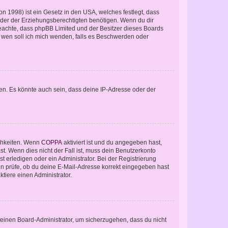
n 1998) ist ein Gesetz in den USA, welches festlegt, dass
der der Erziehungsberechtigten benötigen. Wenn du dir
te beachte, dass phpBB Limited und der Besitzer dieses Boards
An wen soll ich mich wenden, falls es Beschwerden oder
en. Es könnte auch sein, dass deine IP-Adresse oder der
ichkeiten. Wenn
COPPA
aktiviert ist und du angegeben hast,
st. Wenn dies nicht der Fall ist, muss dein Benutzerkonto
t erledigen oder ein Administrator. Bei der Registrierung
ten prüfe, ob du deine E-Mail-Adresse korrekt eingegeben hast
tiere einen Administrator.
n einen Board-Administrator, um sicherzugehen, dass du nicht