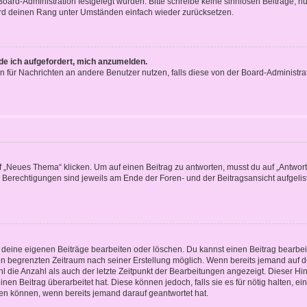
 Board-Administration festgelegt wurden. Bitte schreibe keine sinnlosen Beiträge
wird deinen Rang unter Umständen einfach wieder zurücksetzen.
rde ich aufgefordert, mich anzumelden.
ion für Nachrichten an andere Benutzer nutzen, falls diese von der Board-Administ
„Neues Thema“ klicken. Um auf einen Beitrag zu antworten, musst du auf „Antworte
e Berechtigungen sind jeweils am Ende der Foren- und der Beitragsansicht aufgeliste
r deine eigenen Beiträge bearbeiten oder löschen. Du kannst einen Beitrag bearbe
inen begrenzten Zeitraum nach seiner Erstellung möglich. Wenn bereits jemand auf de
 die Anzahl als auch der letzte Zeitpunkt der Bearbeitungen angezeigt. Dieser Hi
en Beitrag überarbeitet hat. Diese können jedoch, falls sie es für nötig halten, ei
hen können, wenn bereits jemand darauf geantwortet hat.