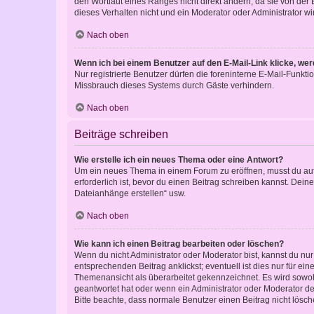
den Wortlaut eines Ranges nicht direkt ändern, da sie von der
dieses Verhalten nicht und ein Moderator oder Administrator 
Nach oben
Wenn ich bei einem Benutzer auf den E-Mail-Link klicke, we
Nur registrierte Benutzer dürfen die foreninterne E-Mail-Funkt
Missbrauch dieses Systems durch Gäste verhindern.
Nach oben
Beiträge schreiben
Wie erstelle ich ein neues Thema oder eine Antwort?
Um ein neues Thema in einem Forum zu eröffnen, musst du auf 
erforderlich ist, bevor du einen Beitrag schreiben kannst. Dein
Dateianhänge erstellen“ usw.
Nach oben
Wie kann ich einen Beitrag bearbeiten oder löschen?
Wenn du nicht Administrator oder Moderator bist, kannst du nu
entsprechenden Beitrag anklickst; eventuell ist dies nur für e
Themenansicht als überarbeitet gekennzeichnet. Es wird sowohl
geantwortet hat oder wenn ein Administrator oder Moderator dein
Bitte beachte, dass normale Benutzer einen Beitrag nicht lösc