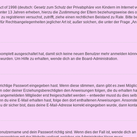
t of 1998 (deutsch: Gesetz zum Schutz der Privatsphäre von Kindern im Internet vo
unter 13 Jahren erheben, hierzu die Zustimmung der Eltern beziehungsweise des o
h zu registrieren versuchst, zutrifft, ziehe einen rechtlichen Beistand zu Rate. Bit
für Rechtsangelegenheiten jeglicher Art ist; außer solchen, die unter der Frage „
.
g komplett ausgeschaltet hat, damit sich keine neuen Benutzer mehr anmelden könn
 wurden. Um Hilfe zu erhalten, wende dich an die Board-Administration.
 richtige Passwort eingegeben hast. Wenn diese stimmen, dann gibt es zwei Mögl
tern oder deiner Erziehungsberechtigten den Anweisungen folgen, die du erhalten ha
u angemeldeten Mitglieder erst freigeschaltet werden – entweder musst du dies selbs
. Wenn du eine E-Mail erhalten hast, folge den dort enthaltenen Anweisungen. Ansons
 dir sicher bist, dass deine E-Mail-Adresse korrekt eingegeben wurde, dann kontak
Benutzername und dein Passwort richtig sind. Wenn dies der Fall ist, wende dich a
ionsproblem mit der Website vorliegt, welches ein Administrator lösen muss.