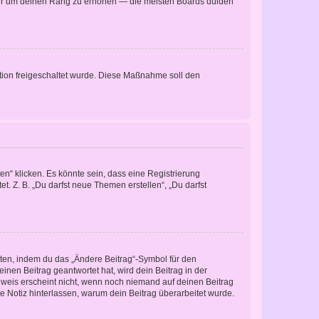
, nur um deinen Rang zu erhöhen — die meisten Boards dulden
ration freigeschaltet wurde. Diese Maßnahme soll den
n“ klicken. Es könnte sein, dass eine Registrierung
t. Z. B. „Du darfst neue Themen erstellen“, „Du darfst
iten, indem du das „Ändere Beitrag“-Symbol für den
inen Beitrag geantwortet hat, wird dein Beitrag in der
nweis erscheint nicht, wenn noch niemand auf deinen Beitrag
ne Notiz hinterlassen, warum dein Beitrag überarbeitet wurde.