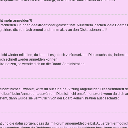
icht mehr anmelden?!
erschieden Gründen deaktiviert oder gelöscht hat. Außerdem löschen viele Boards r
triere dich einfach erneut und nimm aktiv an den Diskussionen teil!
 nicht wieder mitteilen, du kannst es jedoch zurücksetzen. Dies machst du, indem 
 dich schnell wieder anmelden können.
ückzusetzen, so wende dich an die Board-Administration.
en“ nicht auswählst, wirst du nur für eine Sitzung angemeldet. Dies verhindert 
leiben“ beim Anmelden auswählen. Dies ist nicht empfehlenswert, wenn du dich an
 steht, dann wurde sie vermutlich von der Board-Administration ausgeschaltet.
 hat und die dafür sorgen, dass du im Forum angemeldet bleibst. Außerdem ermögli
tiviert wurden. Wenn du Probleme bei der An- oder Abmeldung hast, kann es helfen