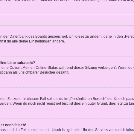
n in der Datenbank des Boards gespeichert. Um diese zu ändern, gehe in den „Persö
nst du alle deine Einstellungen ändern.
ine-Liste auftaucht?
n eine Option „Meinen Online-Status während dieser Sitzung verbergen“. Wenn du d
st dann als unsichtbarer Besucher gezählt.
en Zeitzone. In diesem Fall solltest du im „Persönlichen Bereich“ die für dich passe
den. Wenn du noch nicht registriert bist, ist dies ein guter Grund, dies jetzt zu tun
mer noch falsch!
t hast und die Zeit trotzdem noch falsch ist, geht die Uhr des Servers vermutlich fal