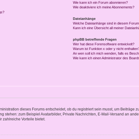
Wie kann ich ein Forum abonnieren?
Wie deaktiviere ich meine Abonnements?
gs?
Dateianhänge
Welche Dateianhänge sind in diesem Forum
Kann ich eine Übersicht all meiner Dateian
phpBB betreffende Fragen
Wer hat diese Forensoftware entwickelt?
Warum ist Funktion x oder y nicht enthalten
An wen soll ich mich wenden, falls es Besc
Wie kann ich einen Administrator des Board
istration dieses Forums entscheidet, ob du registriert sein musst, um Beiträge zu s
ung stehen: zum Beispiel Avatarbilder, Private Nachrichten, E-Mail-Versand an ander
 zahlreiche Vorteile bietet.