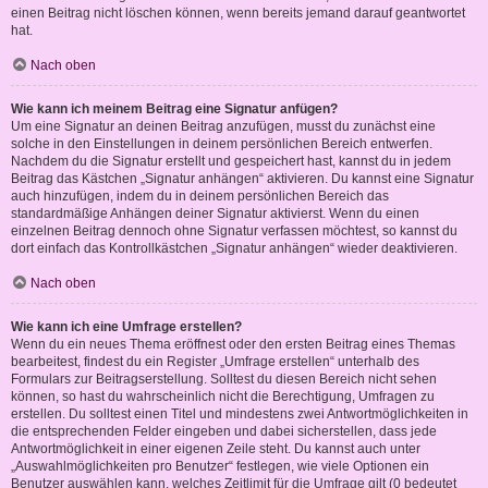
einen Beitrag nicht löschen können, wenn bereits jemand darauf geantwortet
hat.
Nach oben
Wie kann ich meinem Beitrag eine Signatur anfügen?
Um eine Signatur an deinen Beitrag anzufügen, musst du zunächst eine
solche in den Einstellungen in deinem persönlichen Bereich entwerfen.
Nachdem du die Signatur erstellt und gespeichert hast, kannst du in jedem
Beitrag das Kästchen „Signatur anhängen“ aktivieren. Du kannst eine Signatur
auch hinzufügen, indem du in deinem persönlichen Bereich das
standardmäßige Anhängen deiner Signatur aktivierst. Wenn du einen
einzelnen Beitrag dennoch ohne Signatur verfassen möchtest, so kannst du
dort einfach das Kontrollkästchen „Signatur anhängen“ wieder deaktivieren.
Nach oben
Wie kann ich eine Umfrage erstellen?
Wenn du ein neues Thema eröffnest oder den ersten Beitrag eines Themas
bearbeitest, findest du ein Register „Umfrage erstellen“ unterhalb des
Formulars zur Beitragserstellung. Solltest du diesen Bereich nicht sehen
können, so hast du wahrscheinlich nicht die Berechtigung, Umfragen zu
erstellen. Du solltest einen Titel und mindestens zwei Antwortmöglichkeiten in
die entsprechenden Felder eingeben und dabei sicherstellen, dass jede
Antwortmöglichkeit in einer eigenen Zeile steht. Du kannst auch unter
„Auswahlmöglichkeiten pro Benutzer“ festlegen, wie viele Optionen ein
Benutzer auswählen kann, welches Zeitlimit für die Umfrage gilt (0 bedeutet