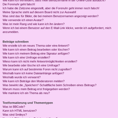
Wie kann ich verhindern, dass mein Benutzername in der Online-Liste auftaucht?
Die Forenuhr geht falsch!
Ich habe die Zeitzone eingestellt, aber die Forenuhr geht immer noch falsch!
Meine Sprache steht auf diesem Board nicht zur Auswahl!
Was sind das für Bilder, die bei meinem Benutzernamen angezeigt werden?
Wie verwende ich einen Avatar?
Was ist mein Rang und wie kann ich ihn ändern?
Wenn ich bei einem Benutzer auf den E-Mail-Link klicke, werde ich aufgefordert, mich
anzumelden.
Beiträge schreiben
Wie erstelle ich ein neues Thema oder eine Antwort?
Wie kann ich einen Beitrag bearbeiten oder löschen?
Wie kann ich meinem Beitrag eine Signatur anfügen?
Wie kann ich eine Umfrage erstellen?
Wieso kann ich nicht mehr Antwortmöglichkeiten erstellen?
Wie bearbeite oder lösche ich eine Umfrage?
Warum kann ich auf bestimmte Foren nicht zugreifen?
Weshalb kann ich keine Dateianhänge anfügen?
Weshalb wurde ich verwarnt?
Wie kann ich Beiträge den Moderatoren melden?
Was bewirkt die „Speichern“-Schaltfläche beim Schreiben eines Beitrags?
Warum muss mein Beitrag erst freigegeben werden?
Wie markiere ich ein Thema als neu?
Textformatierung und Thementypen
Was ist BBCode?
Kann ich HTML benutzen?
Was sind Smileys?