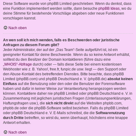
Diese Software wurde von phpBB Limited geschrieben. Wenn du denkst, dass
eine Funktion implementiert werden sollte, dann besuche
phpBB Ideas
, wo du
deine Stimme für bestehende Vorschläge abgeben oder neue Funktionen
vorschlagen kannst.
Nach oben
An wen soll ich mich wenden, falls es Beschwerden oder juristische
Anfragen zu diesem Forum gibt?
Jeder Administrator, der auf der „Das Team“-Seite aufgeführt ist, ist ein
geeigneter Kontakt für deine Beschwerde. Wenn du so keine Antwort erhältst,
solltest du den Besitzer der Domain kontaktieren (führe dazu eine
„WHOIS“-Abfrage
durch) oder — falls diese Seite bei einem kostenlosen
Webhoster wie z. B. Yahoo!, free.fr, funpic.de usw. liegt — den Support oder
den Abuse-Kontakt des betreffenden Dienstes. Bitte beachte, dass phpBB
Limited (phpBB.com) und phpBB Deutschland e. V. (phpBB.de)
absolut keinen
Einfluss
auf die Benutzung oder den oder die Benutzer der Forensoftware
haben und dafür in keiner Weise zur Verantwortung herangezogen werden
können. Kontaktiere daher nie phpBB Limited oder phpBB Deutschland e. V. in
Zusammenhang mit jeglichen juristischen Fragen (Unterlassungserklärungen,
Haftungsfragen usw.), die
sich nicht direkt
auf die Websiten phpbb.com,
phpbb.de oder die phpBB-Software selbst beziehen. Falls du phpBB Limited
oder phpBB Deutschland e. V. E-Mails schreibst, die die
Softwarenutzung
durch Dritte
betreffen, so wirst du, wenn überhaupt, höchstens eine knappe
Antwort erhalten.
Nach oben