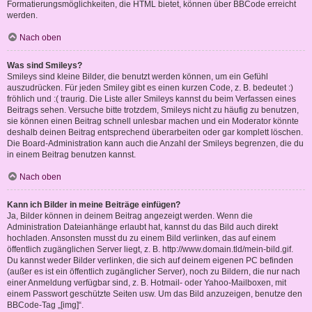
Formatierungsmöglichkeiten, die HTML bietet, können über BBCode erreicht
werden.
Nach oben
Was sind Smileys?
Smileys sind kleine Bilder, die benutzt werden können, um ein Gefühl
auszudrücken. Für jeden Smiley gibt es einen kurzen Code, z. B. bedeutet :)
fröhlich und :( traurig. Die Liste aller Smileys kannst du beim Verfassen eines
Beitrags sehen. Versuche bitte trotzdem, Smileys nicht zu häufig zu benutzen,
sie können einen Beitrag schnell unlesbar machen und ein Moderator könnte
deshalb deinen Beitrag entsprechend überarbeiten oder gar komplett löschen.
Die Board-Administration kann auch die Anzahl der Smileys begrenzen, die du
in einem Beitrag benutzen kannst.
Nach oben
Kann ich Bilder in meine Beiträge einfügen?
Ja, Bilder können in deinem Beitrag angezeigt werden. Wenn die
Administration Dateianhänge erlaubt hat, kannst du das Bild auch direkt
hochladen. Ansonsten musst du zu einem Bild verlinken, das auf einem
öffentlich zugänglichen Server liegt, z. B. http://www.domain.tld/mein-bild.gif.
Du kannst weder Bilder verlinken, die sich auf deinem eigenen PC befinden
(außer es ist ein öffentlich zugänglicher Server), noch zu Bildern, die nur nach
einer Anmeldung verfügbar sind, z. B. Hotmail- oder Yahoo-Mailboxen, mit
einem Passwort geschützte Seiten usw. Um das Bild anzuzeigen, benutze den
BBCode-Tag „[img]“.