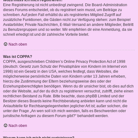
Wozu muss ich mich registrieren?
Eine Registrierung ist nicht unbedingt zwingend. Die Board-Administration
dieses Forums entscheidet, ob du registriert sein musst, um Beiträge zu
schreiben. Auf jeden Fall erhältst du als registriertes Mitglied Zugriff auf
zusätzliche Funktionen, die Gästen nicht zur Verfügung stehen: zum Beispiel
Avatarbilder, Private Nachrichten, E-Mail-Versand an andere Mitglieder, Beitritt
zu Benutzergruppen und so weiter. Wir empfehlen dir eine Anmeldung, da sie
schnell erledigt ist und dir zahlreiche Vorteile bietet.
Nach oben
Was ist COPPA?
COPPA, ausgeschrieben Children’s Online Privacy Protection Act of 1998
(deutsch: Gesetz zum Schutz der Privatsphäre von Kindern im Internet von
1998) ist ein Gesetz in den USA, welches festlegt, dass Websites, die
möglicherweise persönliche Daten von Kindern unter 13 Jahren erheben,
hierzu die Zustimmung der Eltern beziehungsweise des oder der
Erziehungsberechtigten benötigen. Wenn du dir unsicher bist, ob dies auf dich
oder die Website, auf der du dich zu registrieren versuchst, zutrifft, ziehe einen
rechtlichen Beistand zu Rate. Bitte beachte, dass phpBB Limited und der
Besitzer dieses Boards keine Rechtsberatung anbieten kann und nicht die
Anlaufstelle für Rechtsangelegenheiten jeglicher Art ist; außer solchen, die
unter der Frage „An wen soll ich mich wenden, falls es Beschwerden oder
juristische Anfragen zu diesem Forum gibt?“ behandelt werden.
Nach oben