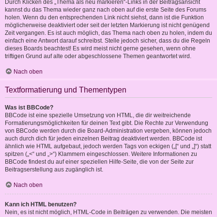
Durch Klicken des „Thema als neu markieren“-Links in der Beitragsansicht
kannst du das Thema wieder ganz nach oben auf die erste Seite des Forums
holen. Wenn du den entsprechenden Link nicht siehst, dann ist die Funktion
möglicherweise deaktiviert oder seit der letzten Markierung ist nicht genügend
Zeit vergangen. Es ist auch möglich, das Thema nach oben zu holen, indem du
einfach eine Antwort darauf schreibst. Stelle jedoch sicher, dass du die Regeln
dieses Boards beachtest! Es wird meist nicht gerne gesehen, wenn ohne
triftigen Grund auf alte oder abgeschlossene Themen geantwortet wird.
Nach oben
Textformatierung und Thementypen
Was ist BBCode?
BBCode ist eine spezielle Umsetzung von HTML, die dir weitreichende
Formatierungsmöglichkeiten für deinen Text gibt. Die Rechte zur Verwendung
von BBCode werden durch die Board-Administration vergeben, können jedoch
auch durch dich für jeden einzelnen Beitrag deaktiviert werden. BBCode ist
ähnlich wie HTML aufgebaut, jedoch werden Tags von eckigen („[“ und „]“) statt
spitzen („<“ und „>“) Klammern eingeschlossen. Weitere Informationen zu
BBCode findest du auf einer speziellen Hilfe-Seite, die von der Seite zur
Beitragserstellung aus zugänglich ist.
Nach oben
Kann ich HTML benutzen?
Nein, es ist nicht möglich, HTML-Code in Beiträgen zu verwenden. Die meisten