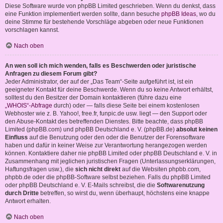
Diese Software wurde von phpBB Limited geschrieben. Wenn du denkst, dass
eine Funktion implementiert werden sollte, dann besuche
phpBB Ideas
, wo du
deine Stimme für bestehende Vorschläge abgeben oder neue Funktionen
vorschlagen kannst.
Nach oben
An wen soll ich mich wenden, falls es Beschwerden oder juristische
Anfragen zu diesem Forum gibt?
Jeder Administrator, der auf der „Das Team“-Seite aufgeführt ist, ist ein
geeigneter Kontakt für deine Beschwerde. Wenn du so keine Antwort erhältst,
solltest du den Besitzer der Domain kontaktieren (führe dazu eine
„WHOIS“-Abfrage
durch) oder — falls diese Seite bei einem kostenlosen
Webhoster wie z. B. Yahoo!, free.fr, funpic.de usw. liegt — den Support oder
den Abuse-Kontakt des betreffenden Dienstes. Bitte beachte, dass phpBB
Limited (phpBB.com) und phpBB Deutschland e. V. (phpBB.de)
absolut keinen
Einfluss
auf die Benutzung oder den oder die Benutzer der Forensoftware
haben und dafür in keiner Weise zur Verantwortung herangezogen werden
können. Kontaktiere daher nie phpBB Limited oder phpBB Deutschland e. V. in
Zusammenhang mit jeglichen juristischen Fragen (Unterlassungserklärungen,
Haftungsfragen usw.), die
sich nicht direkt
auf die Websiten phpbb.com,
phpbb.de oder die phpBB-Software selbst beziehen. Falls du phpBB Limited
oder phpBB Deutschland e. V. E-Mails schreibst, die die
Softwarenutzung
durch Dritte
betreffen, so wirst du, wenn überhaupt, höchstens eine knappe
Antwort erhalten.
Nach oben