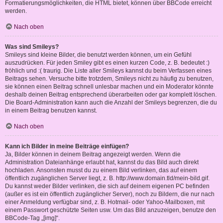
Formatierungsmöglichkeiten, die HTML bietet, können über BBCode erreicht
werden.
Nach oben
Was sind Smileys?
Smileys sind kleine Bilder, die benutzt werden können, um ein Gefühl
auszudrücken. Für jeden Smiley gibt es einen kurzen Code, z. B. bedeutet :)
fröhlich und :( traurig. Die Liste aller Smileys kannst du beim Verfassen eines
Beitrags sehen. Versuche bitte trotzdem, Smileys nicht zu häufig zu benutzen,
sie können einen Beitrag schnell unlesbar machen und ein Moderator könnte
deshalb deinen Beitrag entsprechend überarbeiten oder gar komplett löschen.
Die Board-Administration kann auch die Anzahl der Smileys begrenzen, die du
in einem Beitrag benutzen kannst.
Nach oben
Kann ich Bilder in meine Beiträge einfügen?
Ja, Bilder können in deinem Beitrag angezeigt werden. Wenn die
Administration Dateianhänge erlaubt hat, kannst du das Bild auch direkt
hochladen. Ansonsten musst du zu einem Bild verlinken, das auf einem
öffentlich zugänglichen Server liegt, z. B. http://www.domain.tld/mein-bild.gif.
Du kannst weder Bilder verlinken, die sich auf deinem eigenen PC befinden
(außer es ist ein öffentlich zugänglicher Server), noch zu Bildern, die nur nach
einer Anmeldung verfügbar sind, z. B. Hotmail- oder Yahoo-Mailboxen, mit
einem Passwort geschützte Seiten usw. Um das Bild anzuzeigen, benutze den
BBCode-Tag „[img]“.