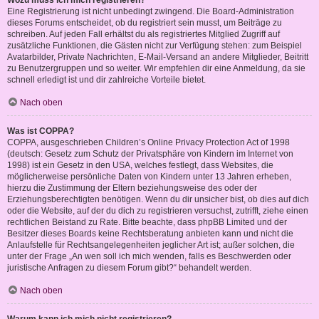
Wozu muss ich mich registrieren?
Eine Registrierung ist nicht unbedingt zwingend. Die Board-Administration
dieses Forums entscheidet, ob du registriert sein musst, um Beiträge zu
schreiben. Auf jeden Fall erhältst du als registriertes Mitglied Zugriff auf
zusätzliche Funktionen, die Gästen nicht zur Verfügung stehen: zum Beispiel
Avatarbilder, Private Nachrichten, E-Mail-Versand an andere Mitglieder, Beitritt
zu Benutzergruppen und so weiter. Wir empfehlen dir eine Anmeldung, da sie
schnell erledigt ist und dir zahlreiche Vorteile bietet.
Nach oben
Was ist COPPA?
COPPA, ausgeschrieben Children’s Online Privacy Protection Act of 1998
(deutsch: Gesetz zum Schutz der Privatsphäre von Kindern im Internet von
1998) ist ein Gesetz in den USA, welches festlegt, dass Websites, die
möglicherweise persönliche Daten von Kindern unter 13 Jahren erheben,
hierzu die Zustimmung der Eltern beziehungsweise des oder der
Erziehungsberechtigten benötigen. Wenn du dir unsicher bist, ob dies auf dich
oder die Website, auf der du dich zu registrieren versuchst, zutrifft, ziehe einen
rechtlichen Beistand zu Rate. Bitte beachte, dass phpBB Limited und der
Besitzer dieses Boards keine Rechtsberatung anbieten kann und nicht die
Anlaufstelle für Rechtsangelegenheiten jeglicher Art ist; außer solchen, die
unter der Frage „An wen soll ich mich wenden, falls es Beschwerden oder
juristische Anfragen zu diesem Forum gibt?“ behandelt werden.
Nach oben