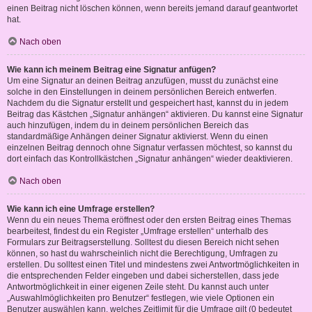
einen Beitrag nicht löschen können, wenn bereits jemand darauf geantwortet
hat.
Nach oben
Wie kann ich meinem Beitrag eine Signatur anfügen?
Um eine Signatur an deinen Beitrag anzufügen, musst du zunächst eine
solche in den Einstellungen in deinem persönlichen Bereich entwerfen.
Nachdem du die Signatur erstellt und gespeichert hast, kannst du in jedem
Beitrag das Kästchen „Signatur anhängen“ aktivieren. Du kannst eine Signatur
auch hinzufügen, indem du in deinem persönlichen Bereich das
standardmäßige Anhängen deiner Signatur aktivierst. Wenn du einen
einzelnen Beitrag dennoch ohne Signatur verfassen möchtest, so kannst du
dort einfach das Kontrollkästchen „Signatur anhängen“ wieder deaktivieren.
Nach oben
Wie kann ich eine Umfrage erstellen?
Wenn du ein neues Thema eröffnest oder den ersten Beitrag eines Themas
bearbeitest, findest du ein Register „Umfrage erstellen“ unterhalb des
Formulars zur Beitragserstellung. Solltest du diesen Bereich nicht sehen
können, so hast du wahrscheinlich nicht die Berechtigung, Umfragen zu
erstellen. Du solltest einen Titel und mindestens zwei Antwortmöglichkeiten in
die entsprechenden Felder eingeben und dabei sicherstellen, dass jede
Antwortmöglichkeit in einer eigenen Zeile steht. Du kannst auch unter
„Auswahlmöglichkeiten pro Benutzer“ festlegen, wie viele Optionen ein
Benutzer auswählen kann, welches Zeitlimit für die Umfrage gilt (0 bedeutet