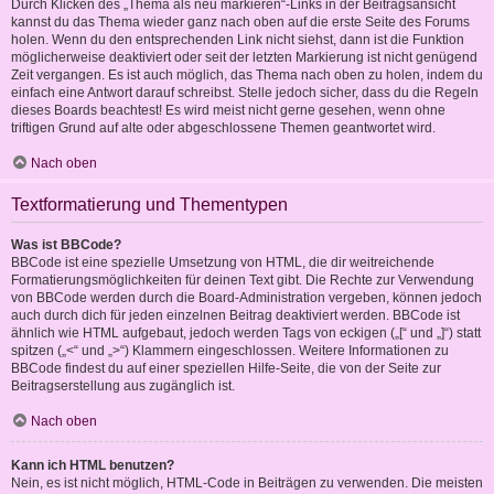
Durch Klicken des „Thema als neu markieren“-Links in der Beitragsansicht
kannst du das Thema wieder ganz nach oben auf die erste Seite des Forums
holen. Wenn du den entsprechenden Link nicht siehst, dann ist die Funktion
möglicherweise deaktiviert oder seit der letzten Markierung ist nicht genügend
Zeit vergangen. Es ist auch möglich, das Thema nach oben zu holen, indem du
einfach eine Antwort darauf schreibst. Stelle jedoch sicher, dass du die Regeln
dieses Boards beachtest! Es wird meist nicht gerne gesehen, wenn ohne
triftigen Grund auf alte oder abgeschlossene Themen geantwortet wird.
Nach oben
Textformatierung und Thementypen
Was ist BBCode?
BBCode ist eine spezielle Umsetzung von HTML, die dir weitreichende
Formatierungsmöglichkeiten für deinen Text gibt. Die Rechte zur Verwendung
von BBCode werden durch die Board-Administration vergeben, können jedoch
auch durch dich für jeden einzelnen Beitrag deaktiviert werden. BBCode ist
ähnlich wie HTML aufgebaut, jedoch werden Tags von eckigen („[“ und „]“) statt
spitzen („<“ und „>“) Klammern eingeschlossen. Weitere Informationen zu
BBCode findest du auf einer speziellen Hilfe-Seite, die von der Seite zur
Beitragserstellung aus zugänglich ist.
Nach oben
Kann ich HTML benutzen?
Nein, es ist nicht möglich, HTML-Code in Beiträgen zu verwenden. Die meisten