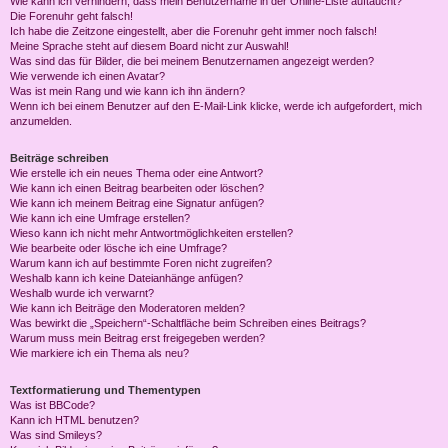
Wie kann ich verhindern, dass mein Benutzername in der Online-Liste auftaucht?
Die Forenuhr geht falsch!
Ich habe die Zeitzone eingestellt, aber die Forenuhr geht immer noch falsch!
Meine Sprache steht auf diesem Board nicht zur Auswahl!
Was sind das für Bilder, die bei meinem Benutzernamen angezeigt werden?
Wie verwende ich einen Avatar?
Was ist mein Rang und wie kann ich ihn ändern?
Wenn ich bei einem Benutzer auf den E-Mail-Link klicke, werde ich aufgefordert, mich
anzumelden.
Beiträge schreiben
Wie erstelle ich ein neues Thema oder eine Antwort?
Wie kann ich einen Beitrag bearbeiten oder löschen?
Wie kann ich meinem Beitrag eine Signatur anfügen?
Wie kann ich eine Umfrage erstellen?
Wieso kann ich nicht mehr Antwortmöglichkeiten erstellen?
Wie bearbeite oder lösche ich eine Umfrage?
Warum kann ich auf bestimmte Foren nicht zugreifen?
Weshalb kann ich keine Dateianhänge anfügen?
Weshalb wurde ich verwarnt?
Wie kann ich Beiträge den Moderatoren melden?
Was bewirkt die „Speichern“-Schaltfläche beim Schreiben eines Beitrags?
Warum muss mein Beitrag erst freigegeben werden?
Wie markiere ich ein Thema als neu?
Textformatierung und Thementypen
Was ist BBCode?
Kann ich HTML benutzen?
Was sind Smileys?