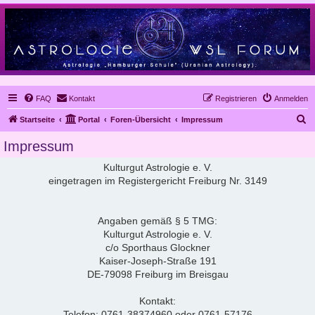
FAQ
Kontakt
Registrieren
Anmelden
S
Startseite
Portal
Foren-Übersicht
Impressum
u
Impressum
c
Kulturgut Astrologie e. V.
h
eingetragen im Registergericht Freiburg Nr. 3149
e
Angaben gemäß § 5 TMG:
Kulturgut Astrologie e. V.
c/o Sporthaus Glockner
Kaiser-Joseph-Straße 191
DE-79098 Freiburg im Breisgau
Kontakt:
Telefon: 0761-38374960 oder 0761-57176